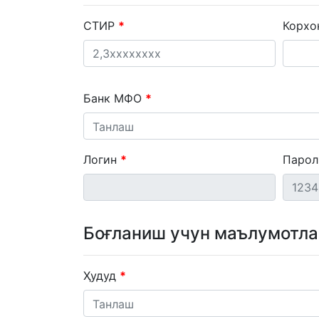
СТИР
Корхо
Банк МФО
Танлаш
Логин
Паро
Боғланиш учун маълумотл
Ҳудуд
Танлаш