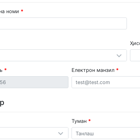
на номи
Ҳис
ль
Електрон манзил
ар
Туман
Танлаш