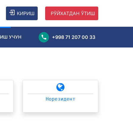
КИРИШ
РЎЙХАТДАН ЎТИШ
ИШ УЧУН
+998 71 207 00 33
Норезидент