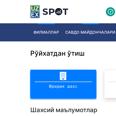
ФИЛИАЛЛАР
САВДО МАЙДОНЧАЛАРИ
Рўйхатдан ўтиш
Юридик шахс
Шахсий маълумотлар