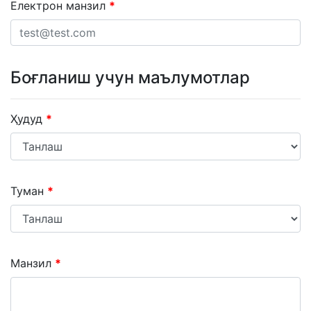
Електрон манзил
Боғланиш учун маълумотлар
Ҳудуд
Туман
Манзил