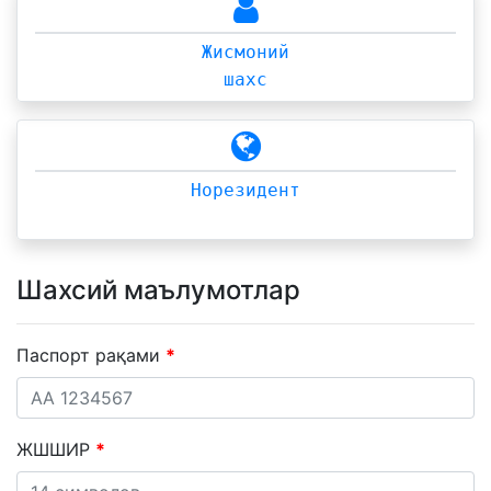
Жисмоний
шахс
Норезидент
Шахсий маълумотлар
Паспорт рақами
ЖШШИР