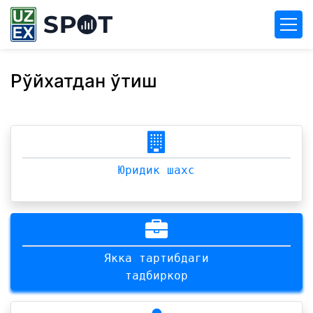
Рўйхатдан ўтиш
Юридик шахс
Якка тартибдаги
тадбиркор