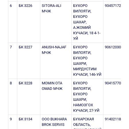
6
БК 3226
SITORA-ALI
БУХОРО
934571722
3
МЧЖ
ВИЛОЯТИ,
БУХОРО
ШАХАР,
А.ЖОМИЙ
КУЧАСИ, 18 4-1-
УЙ
7
БК 3227
ANUSH-NAJAF
БУХОРО
906120305
3
МЧЖ
ВИЛОЯТИ,
БУХОРО
ШАХРИ,
МИРДУСТИМ
КУЧАСИ, 146-УЙ
8
БК 3228
MOMIN OTA
БУХОРО
904157708
3
OMAD МЧЖ
ВИЛОЯТИ,
БУХОРО
ШАХРИ,
НАМОЗГОХ
КУЧАСИ, 27-УЙ
9
БК 3134
ООО BUKHARA
БУХАРСКАЯ
914021188
3
BROK SERVIS
ОБЛАСТЬ,