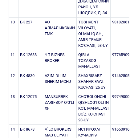
ДЖАНДАРСКИЙ
РАЙОН, УЛ.
ШОДЛИК, Д. 34
10
БК 227
АО
TOSHKENT
931820612
2
АЛМАЛЫКСКИЙ
VILOYATI,
ГМК
OLMALIQ SH.,
AMIR TEMUR
KO'CHASI, 53-UY
11
БК 12638
ЧП BIZNES
QIBLA
977659097
3
BROKER
TOZABOG`
MAHALLASI
12
БК 4830
AZIM-DILIM
SHAXRISABZ
914625055
2
SHERIM MCHJ
SHAHAR FAYZ
KUCHASI 25 UY
13
БК 12075
MANSURBEK
CHO'BOLONCHI
997490005
2
ZARIFBOY O'G'LI
QISHLOG'I OLTIN
XF
KO'L MAHALLASI
BO'Z KO'CHASI
23-UY
14
БК 8678
A`LO BROKERS
ИСТИРОХАТ
916509169
3
MAS ULIYATI
КУЧАСИ 9