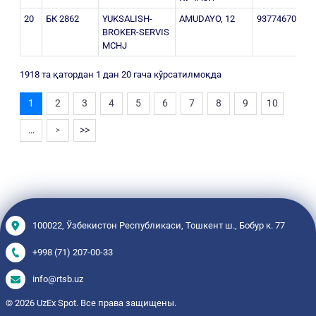
20
БК 2862
YUKSALISH-
AMUDAYO, 12
937746700
3
BROKER-SERVIS
MCHJ
1918 та қатордан 1 дан 20 гача кўрсатилмоқда
1
2
3
4
5
6
7
8
9
10
…
>>
>
100022, Ўзбекистон Республикаси, Тошкент ш., Бобур к. 77
+998 (71) 207-00-33
info@rtsb.uz
© 2026 UzEx Spot. Все права защищены.