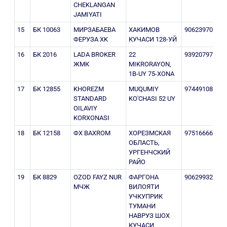
CHEKLANGAN
JAMIYATI
15
БК 10063
МИРЗАБАЕВА
ХАКИМОВ
906239705
2
ФЕРУЗА XK
КУЧАСИ 128-УЙ
16
БК 2016
LADA BROKER
22
939207979
3
ЖМК
MIKRORAYON,
1B-UY 75-XONA
17
БК 12855
KHOREZM
MUQUMIY
974491080
3
STANDARD
KO'CHASI 52 UY
OILAVIY
KORXONASI
18
БК 12158
ФХ BAXROM
ХОРЕЗМСКАЯ
975166660
2
ОБЛАСТЬ,
УРГЕНЧСКИЙ
РАЙО
19
БК 8829
OZOD FAYZ NUR
ФАРГОНА
906299322
2
МЧЖ
ВИЛОЯТИ
УЧКУПРИК
ТУМАНИ
НАВРУЗ ШОХ
КУЧАСИ