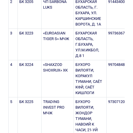
2
БК 3205
ЧП SARBONA
БУХАРСКАЯ
914434001
2
LUKS
ОБЛАСТЬ, Г.
БУХАРА, УЛ.
КАРШИНСКИЕ
ВОРОТА, Д. 1А
3
БК 3223
«EUROASIAN
БУХАРСКАЯ
997363679
3
TIGER S» МЧЖ
ОБЛАСТЬ,
Г.БУХАРА,
УЛ.М.ИКБОЛ,
Д.8 1
4
БК 3224
«SHAXZOD
БУХОРО
997048484
3
SHOXRUX» ХК
ВИЛОЯТИ,
КОРАКУЛ
ТУМАНИ, САЁТ
КФЙ, САЁТ
КИШЛОГИ
5
БК 3225
TRADING
БУХОРО
973071200
3
INVEST PRO
ВИЛОЯТИ,
МЧЖ
ЖОНДОР
ТУМАНИ,
НАВОИЙ К
ЧАСИ, 21-УЙ