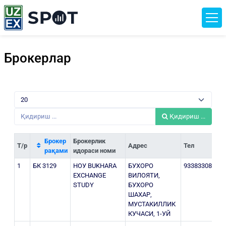
Брокерлар
Қидириш ...
Брокер
Брокерлик
Т/р
Адрес
Тел
И
рақами
идораси номи
1
БК 3129
НОУ BUKHARA
БУХОРО
933833085
3
EXCHANGE
ВИЛОЯТИ,
STUDY
БУХОРО
ШАХАР,
МУСТАКИЛЛИК
КУЧАСИ, 1-УЙ