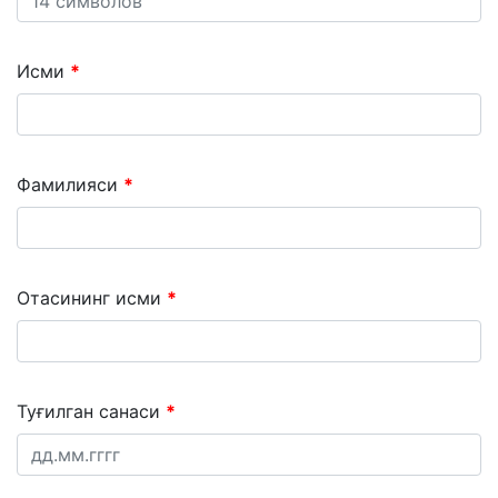
Исми
Фамилияси
Отасининг исми
Туғилган санаси