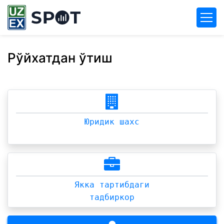
Рўйхатдан ўтиш
Юридик шахс
Якка тартибдаги
тадбиркор