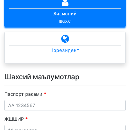
Жисмоний
шахс
Норезидент
Шахсий маълумотлар
Паспорт рақами
ЖШШИР