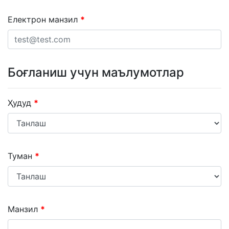
Електрон манзил
Боғланиш учун маълумотлар
Ҳудуд
Туман
Манзил