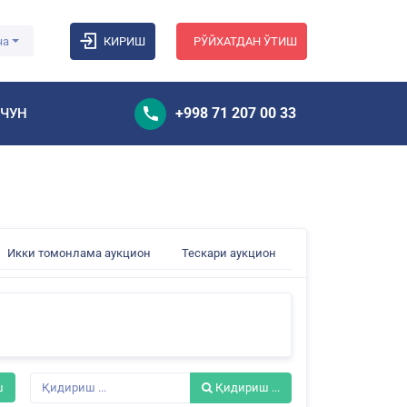
ча
КИРИШ
РЎЙХАТДАН ЎТИШ
+998 71 207 00 33
УЧУН
Икки томонлама аукцион
Тескари аукцион
ш
Қидириш ...