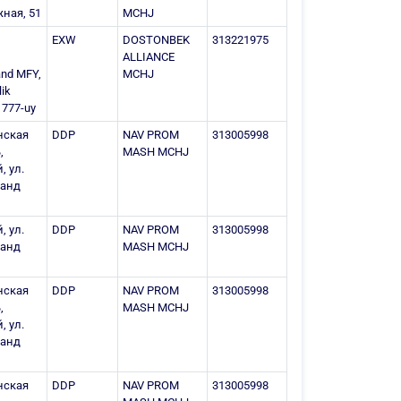
ная, 51
MCHJ
и
EXW
DOSTONBEK
313221975
ALLIANCE
nd MFY,
MCHJ
lik
, 777-uy
нская
DDP
NAV PROM
313005998
,
MASH MCHJ
, ул.
ланд
, ул.
DDP
NAV PROM
313005998
ланд
MASH MCHJ
нская
DDP
NAV PROM
313005998
,
MASH MCHJ
, ул.
ланд
нская
DDP
NAV PROM
313005998