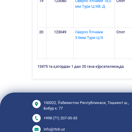
19
123080
Сверло Ўлчами 18,0
Спот
мм Тури Ц/ХВ. Д
20
123049
Сверло Ўлчами
Спот
3.6мм Тури Ц/Х
13475 та қатордан 1 дан 20 гача кўрсатилмоқда
100022, Ўзбекистон Республикаси, Тошкент ш.,
Бобур к. 77
+998 (71) 207-00-33
info@rtsb.uz