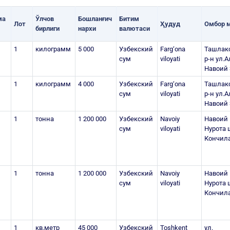
ма
Ўлчов
Бошланғич
Битим
Лот
Ҳудуд
Омбор 
бирлиги
нархи
валютаси
1
килограмм
5 000
Узбекский
Farg‘ona
Ташлак
сум
viloyati
р-н ул.
Навоий 
1
килограмм
4 000
Узбекский
Farg‘ona
Ташлак
сум
viloyati
р-н ул.
Навоий 
1
тонна
1 200 000
Узбекский
Navoiy
Навоий 
сум
viloyati
Нурота 
Кончила
1
тонна
1 200 000
Узбекский
Navoiy
Навоий 
сум
viloyati
Нурота 
Кончила
1
кв.метр
45 000
Узбекский
Toshkent
ул.