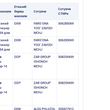
Етказиб
Сотувчи
манзили
бериш
Сотувчи
СТИРи
манзили
сикий
EXW
FARG‘ONA
306285069
Алишер
YOG‘ ZAVODI
34 дом
MCHJ
сикий
EXW
FARG‘ONA
306285069
Алишер
YOG‘ ZAVODI
34 дом
MCHJ
в
DDP
ZAR GROUP
308259439
ш
ISHONCH
р-14
MCHJ
в
DDP
ZAR GROUP
308259439
ш
ISHONCH
р-14
MCHJ
EXW
ALES POLIIZOL
205327912