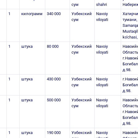
сум
shahri
Набереж
1
килограмм
340 000
Узбекский
Navoiy
Хатирч
сум
viloyati
тумани,
Samarqa
Mustaqil
ko'chasi
1
штука
80 000
Узбекский
Navoiy
Навоий
сум
viloyati
Область
г.Навоий
Богиба
д.98.
1
штука
430 000
Узбекский
Navoiy
г.Навоий
сум
viloyati
Богиба
д.98.
1
штука
500 000
Узбекский
Navoiy
Навоий
сум
viloyati
Область
г.Навоий
Богиба
д.98.
1
штука
190 000
Узбекский
Navoiy
Навоий