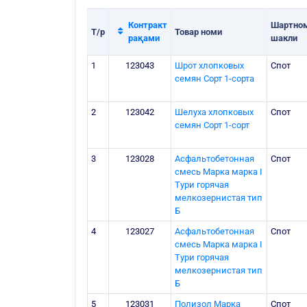
Контракт
Шартно
Т/р
Товар номи
рақами
шакли
1
123043
Шрот хлопковых
Спот
семян Сорт 1-сорта
2
123042
Шелуха хлопковых
Спот
семян Сорт 1-сорт
3
123028
Асфальтобетонная
Спот
смесь Марка марка I
Тури горячая
мелкозернистая тип
Б
4
123027
Асфальтобетонная
Спот
смесь Марка марка I
Тури горячая
мелкозернистая тип
Б
5
123031
Полизол Марка
Спот