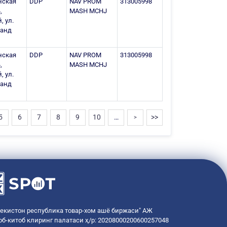
нская
DDP
NAV PROM
313005998
,
MASH MCHJ
, ул.
ланд
нская
DDP
NAV PROM
313005998
,
MASH MCHJ
, ул.
ланд
5
6
7
8
9
10
…
>>
>
бекистон республика товар-хом ашё биржаси" АЖ
об-китоб клиринг палатаси ҳ/р: 20208000200600257048