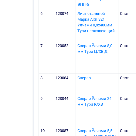
ЭПП-5
6
123074
Лист стальной
Спот
Марка AISI 321
Ўлчами 0,3х400мм
Тури нержавеющий
7
123052
Сверло Ўлчами 8,0
Спот
мм Тури Ц/ХВ Д
8
123084
Сверло
Спот
9
123044
Сверло Ўлчами 24
Спот
мм Тури К/ХВ
10
123087
Сверло Ўлчами 5,5
Спот