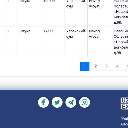
1
штука
190 000
Узбекский
Navoiy
Навоий
сум
viloyati
Область
г.Навоий
Богиба
д.98.
1
штука
17 000
Узбекский
Navoiy
Навоий
сум
viloyati
Область
г.Навоий
Богиба
д.98.
1
2
3
4
"Ўз
Ҳис