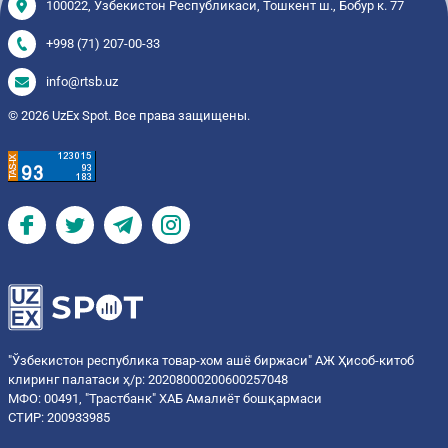
100022, Ўзбекистон Республикаси, Тошкент ш., Бобур к. 77
+998 (71) 207-00-33
info@rtsb.uz
© 2026 UzEx Spot. Все права защищены.
"Ўзбекистон республика товар-хом ашё биржаси" АЖ Ҳисоб-китоб
клиринг палатаси ҳ/р: 20208000200600257048
МФО: 00491, "Трастбанк" ХАБ Амалиёт бошқармаси
СТИР: 200933985