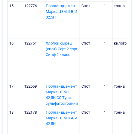
15
122776
Портландцемент
Спот
1
тонна
Марка ЦЕМ II В-И
32,5Н
16
122751
Хлопок сырец
Спот
1
килограм
(спот) Сорт 2 сорт
Синф 2 класс
17
122559
Портландцемент
Спот
1
тонна
Марка ЦЕМ I
42,5Н СС Тури
сульфатостойкий
18
122178
Портландцемент
Спот
1
тонна
Марка ЦЕМ II А-И
42,5Н