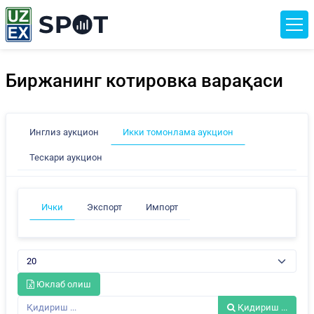
Биржанинг котировка варақаси
Инглиз аукцион
Икки томонлама аукцион
Тескари аукцион
Ички
Экспорт
Импорт
Юклаб олиш
Қидириш ...