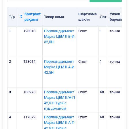
Контракт
Шартнома
Ўлчов
Т/р
Товар номи
Лот
рақами
шакли
бирлиги
1
123013
Портландцемент
Спот
1
тонна
Марка ЦЕМ II В-И
32,5Н
2
123014
Портландцемент
Спот
1
тонна
Марка ЦЕМ II А-И
42,5Н
3
108278
Портландцемент
Спот
68
тонна
Марка ЦЕМ II/А-П
42,5 Н Тури c
пуццоланом
4
117079
Портландцемент
Спот
68
тонна
Марка ЦЕМ II А-П
42,5 Н Тури c