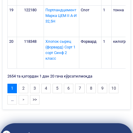
19
122180
Портландцемент
Спот
1
тонна
Марка ЦЕМ II A-И
32,5H
20
118348
Хлопок сырец
Форвард
1
килограм
(форвард) Сорт 1
сорт Синф 2
класс
2654 та қатордан 1 дан 20 гача кўрсатилмоқда
1
2
3
4
5
6
7
8
9
10
…
>>
>