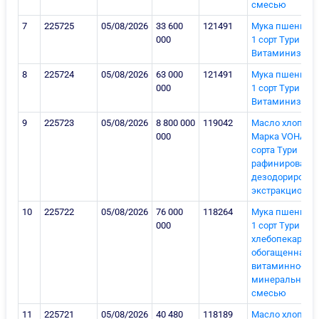
смесью
7
225725
05/08/2026
33 600
121491
Мука пшенична
000
1 сорт Тури
Витаминизиро
8
225724
05/08/2026
63 000
121491
Мука пшенична
000
1 сорт Тури
Витаминизиро
9
225723
05/08/2026
8 800 000
119042
Масло хлопков
000
Марка VOHA Сор
сорта Тури
рафинированн
дезодорирова
экстракционно
10
225722
05/08/2026
76 000
118264
Мука пшенична
000
1 сорт Тури
хлебопекарная
обогащенная
витаминно-
минеральной
смесью
11
225721
05/08/2026
40 480
118189
Масло хлопков