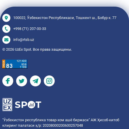
100022, Ўзбекистон Республикаси, Тошкент ш., Бобур к. 77
+998 (71) 207-00-33
info@rtsb.uz
© 2026 UzEx Spot. Все права защищены.
"Ўзбекистон республика товар-хом ашё биржаси" АЖ Ҳисоб-китоб
клиринг палатаси ҳ/р: 20208000200600257048