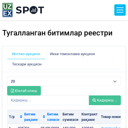
Тугалланган битимлар реестри
Инглиз аукцион
Икки томонлама аукцион
Тескари аукцион
Юклаб олиш
Қидириш ...
Битим
Битим
Битим
Контракт
Т/р
Товар номи
рақами
санаси
суммаси
рақами