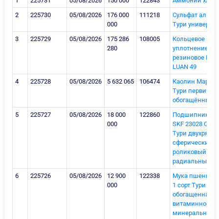
1
225731
05/08/2026
150 000
122843
Аммоний хлор
2
225730
05/08/2026
176 000
111218
Сульфат алюм
000
Тури универса
3
225729
05/08/2026
175 286
108005
Кольцевое
280
уплотнение
резиновое Мар
LUAN 49
4
225728
05/08/2026
5 632 065
106474
Каолин Марка 
Тури первичны
обогащённый
5
225727
05/08/2026
18 000
122860
Подшипник Ма
000
SKF 23028 CC/
Тури двухрядн
сферический
роликовый
радиальный
6
225726
05/08/2026
12 900
122338
Мука пшенична
000
1 сорт Тури
обогащенная
витаминно-
минеральной