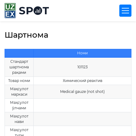
Шартнома
Номи
Стандарт
шартнома
101123
рақами
Товар номи
Химический реактив
Маҳсулот
Medical gauze (not shot)
маркаси
Маҳсулот
ўлчами
Маҳсулот
нави
Маҳсулот
тури