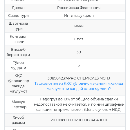
Давлат
Российская Федерация
Савдо тури
Инглиз аукцион
Шартнома
Ички
тури
Контракт
Спот
шакли
Етказиб
30
бериш вақти
Тўлов
5
муддати
ҚҚС
308904237-PRO CHEMICAL`S MCHJ
тўловчилар
Ташкилотингиз ҚҚС тўловчиси эканлиги ҳақида
ҳақида
маълумотни қандай олиш мумкин?
маълумот
Недогруз до 10% от общего объема сделки
Махсус
недопоставкой не считается, и по ним штрафные
шартлар
санкции не применяются. (Цена с учетом НДС)
Ҳисоб
201018600010120000084040001
рақами