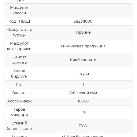
Маҳсулот
класси
Код ТНВЭД
382311000
Маҳсулотлар
Прочие
гуруҳи
Маҳсулот
Химическая продукция
котегорияси
Саноат
Кимё саноати
тармоғи
Ўлчов
штука
бирлиги
Лот
1
Валюта
Узбекский сум
Асосий нарх
10800
Гаров
1 %
миқдори
Етказиб
EXW
бериш асоси
Манзил
М. Улугбекский район