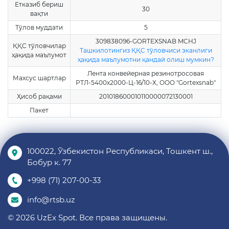
Етказиб бериш
30
вақти
Тўлов муддати
5
309838096-GORTEXSNAB MCHJ
ҚҚС тўловчилар
Ташкилотингиз ҚҚС тўловчиси эканлиги
ҳақида маълумот
ҳақида маълумотни қандай олиш мумкин?
Лента конвейерная резинотросовая
Махсус шартлар
РТЛ-5400х2000-Ц-16/10-Х, OOO "Gortexsnab"
Ҳисоб рақами
201018600010110000072130001
Пакет
100022, Ўзбекистон Республикаси, Тошкент ш.,
Бобур к. 77
+998 (71) 207-00-33
info@rtsb.uz
© 2026 UzEx Spot. Все права защищены.