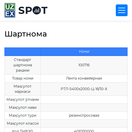
Шартнома
Номи
Стандарт
шартнома
100716
рақами
Товар номи
Лента конвейерная
Маҳсулот
РТЛ-5400х2000-Ц-16/10-Х
маркаси
Маҳсулот ўлчами
Маҳсулот нави
Маҳсулот тури
резинотросовая
Маҳсулот класси
Код ТНВЭД
4010110000