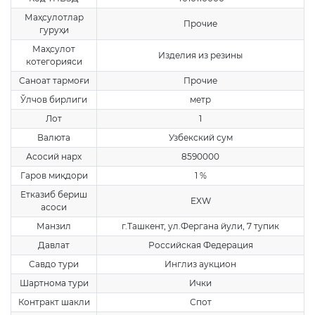
Маҳсулотлар
Прочие
гуруҳи
Маҳсулот
Изделия из резины
котегорияси
Саноат тармоғи
Прочие
Ўлчов бирлиги
метр
Лот
1
Валюта
Узбекский сум
Асосий нарх
8590000
Гаров миқдори
1 %
Етказиб бериш
EXW
асоси
Манзил
г.Ташкент, ул.Фергана йули, 7 тупик
Давлат
Российская Федерация
Савдо тури
Инглиз аукцион
Шартнома тури
Ички
Контракт шакли
Спот