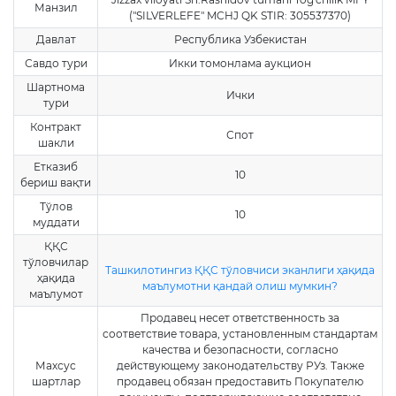
Манзил
("SILVERLEFE" MCHJ QK STIR: 305537370)
Давлат
Республика Узбекистан
Савдо тури
Икки томонлама аукцион
Шартнома
Ички
тури
Контракт
Спот
шакли
Етказиб
10
бериш вақти
Тўлов
10
муддати
ҚҚС
тўловчилар
Ташкилотингиз ҚҚС тўловчиси эканлиги ҳақида
ҳақида
маълумотни қандай олиш мумкин?
маълумот
Продавец несет ответственность за
соответствие товара, установленным стандартам
качества и безопасности, согласно
Махсус
действующему законодательству РУз. Также
шартлар
продавец обязан предоставить Покупателю