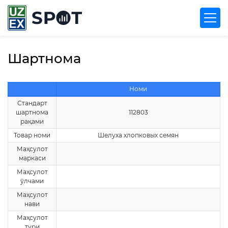
Шартнома
Номи
Стандарт
шартнома
112803
рақами
Товар номи
Шелуха хлопковых семян
Маҳсулот
маркаси
Маҳсулот
ўлчами
Маҳсулот
нави
Маҳсулот
тури