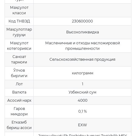
Маҳсулот
класси
Код ТНВЭД
230600000
Маҳсулотлар
Высоколиквидка
гуруҳи
Маҳсулот
Масленичные и отходы масложировой
котегорияси
промышленности
Саноат
Сельскохозяйственная продукция
тармоғи
Ўлчов
килограмм
бирлиги
Лот
1
Валюта
Узбекский сум
Асосий нарх
4000
Гаров
0,1 %
миқдори
Етказиб
EXW
бериш асоси
Jizzax viloyati Sh.Rashidov tumani Tog'chilik MFY