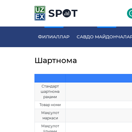
ФИЛИАЛЛАР
САВДО МАЙДОНЧАЛА
Шартнома
Стандарт
шартнома
рақами
Товар номи
Маҳсулот
маркаси
Маҳсулот
ўлчами