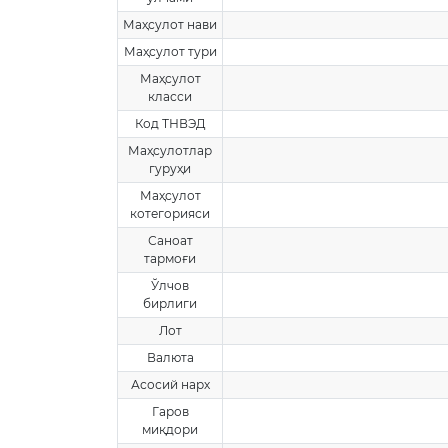
Маҳсулот нави
Маҳсулот тури
Маҳсулот
класси
Код ТНВЭД
Маҳсулотлар
гуруҳи
Маҳсулот
котегорияси
Саноат
тармоғи
Ўлчов
бирлиги
Лот
Валюта
Асосий нарх
Гаров
миқдори