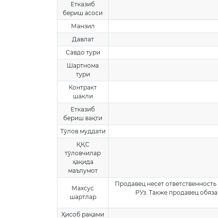
Етказиб
бериш асоси
Манзил
Давлат
Савдо тури
Шартнома
тури
Контракт
шакли
Етказиб
бериш вақти
Тўлов муддати
ҚҚС
тўловчилар
ҳақида
маълумот
Продавец несет ответственность 
Махсус
РУз. Также продавец обяз
шартлар
Ҳисоб рақами