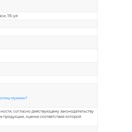
и, 115-уй
й олиш мумкин?
асности, согласно действующему законодательству
е продукции, оценка соответствия которой