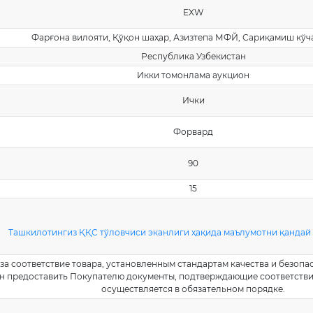
EXW
Фарғона вилояти, Қўқон шаҳар, Азизтепа МФЙ, Сариқамиш кўчас
Республика Узбекистан
Икки томонлама аукцион
Ички
Форвард
90
15
Ташкилотингиз ҚҚС тўловчиси эканлиги ҳақида маълумотни қанда
за соответствие товара, установленным стандартам качества и безоп
ан предоставить Покупателю документы, подтверждающие соответстви
осуществляется в обязательном порядке.