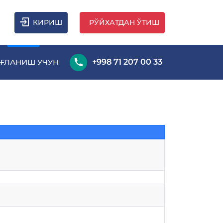
КИРИШ
РЎЙХАТДАН ЎТИШ
ҒЛАНИШ УЧУН
+998 71 207 00 33