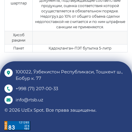
документы, подтверждающие соответствие
шартлар
продукции, оценка соответствия которой
осуществляется в обязательном порядке.
Недогруз до 10% от общего объема сделки
недопоставкой не считается и по ним штрафные
санкции не применяются.
Ҳисоб
рақами
Пакет
Қадоқланган-ПЭТ бутылка 5-литр
100022, Ўзбекистон Республикаси, Тошкент ш.,
Бобур к. 77
+998 (71) 207-00-33
info@rtsb.uz
© 2026 UzEx Spot. Все права защищены.