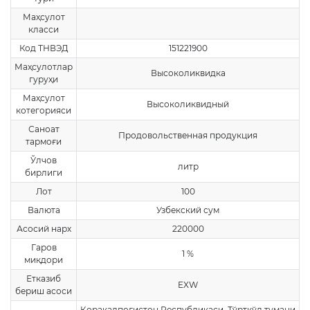
Маҳсулот
класси
Код ТНВЭД
151221900
Маҳсулотлар
Высоколиквидка
гуруҳи
Маҳсулот
Высоколиквидный
котегорияси
Саноат
Продовольственная продукция
тармоғи
Ўлчов
литр
бирлиги
Лот
100
Валюта
Узбекский сум
Асосий нарх
220000
Гаров
1 %
миқдори
Етказиб
EXW
бериш асоси
Қорақалпоғистон Республикаси, Тўрткўл тумани