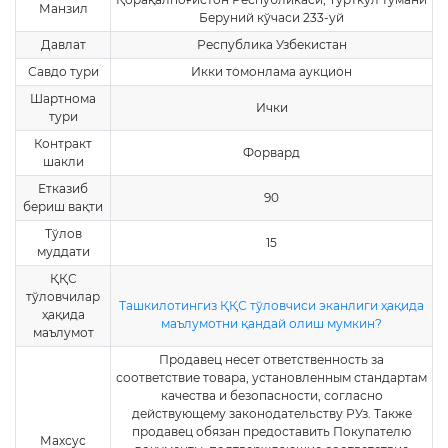
Манзил
Беруний кўчаси 233-уй
Давлат
Республика Узбекистан
Савдо тури
Икки томонлама аукцион
Шартнома
Ички
тури
Контракт
Форвард
шакли
Етказиб
90
бериш вақти
Тўлов
15
муддати
ҚҚС
тўловчилар
Ташкилотингиз ҚҚС тўловчиси эканлиги ҳақида
ҳақида
маълумотни қандай олиш мумкин?
маълумот
Продавец несет ответственность за
соответствие товара, установленным стандартам
качества и безопасности, согласно
действующему законодательству РУз. Также
продавец обязан предоставить Покупателю
Махсус