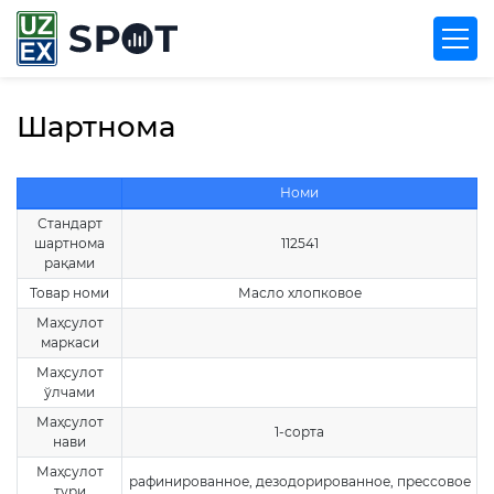
Шартнома
Номи
Стандарт
шартнома
112541
рақами
Товар номи
Масло хлопковое
Маҳсулот
маркаси
Маҳсулот
ўлчами
Маҳсулот
1-сорта
нави
Маҳсулот
рафинированное, дезодорированное, прессовое
тури