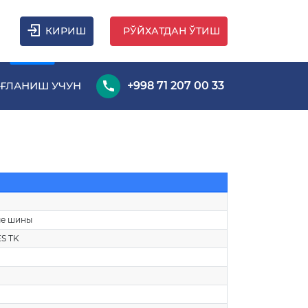
КИРИШ
РЎЙХАТДАН ЎТИШ
ҒЛАНИШ УЧУН
+998 71 207 00 33
ые шины
S TK