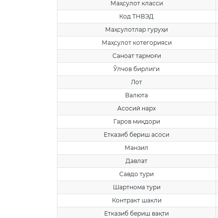
Маҳсулот класси
Код ТНВЭД
Маҳсулотлар гуруҳи
Маҳсулот котегорияси
Саноат тармоғи
Ўлчов бирлиги
Лот
Валюта
Асосий нарх
Гаров миқдори
Етказиб бериш асоси
Манзил
Давлат
Савдо тури
Шартнома тури
Контракт шакли
Етказиб бериш вақти