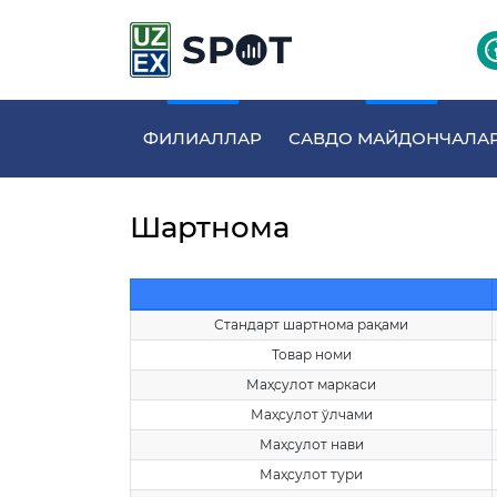
ФИЛИАЛЛАР
САВДО МАЙДОНЧАЛА
Шартнома
Стандарт шартнома рақами
Товар номи
Маҳсулот маркаси
Маҳсулот ўлчами
Маҳсулот нави
Маҳсулот тури