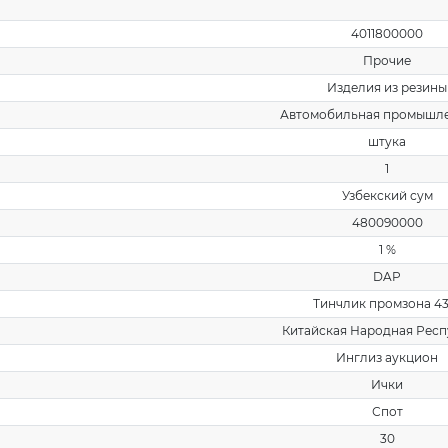
4011800000
Прочие
Изделия из резины
Автомобильная промышл
штука
1
Узбекский сум
480090000
1 %
DAP
Тинчлик промзона 43
Китайская Народная Рес
Инглиз аукцион
Ички
Спот
30