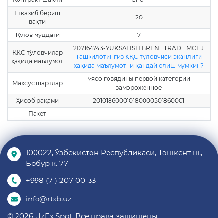
Етказиб бериш
20
вақти
Тўлов муддати
7
207164743-YUKSALISH BRENT TRADE MCHJ
ҚҚС тўловчилар
Ташкилотингиз ҚҚС тўловчиси эканлиги
ҳақида маълумот
ҳақида маълумотни қандай олиш мумкин?
мясо говядины первой категории
Махсус шартлар
замороженное
Ҳисоб рақами
201018600010180000501860001
Пакет
100022, Ўзбекистон Республикаси, Тошкент ш.,
Бобур к. 77
+998 (71) 207-00-33
info@rtsb.uz
© 2026 UzEx Spot. Все права защищены.