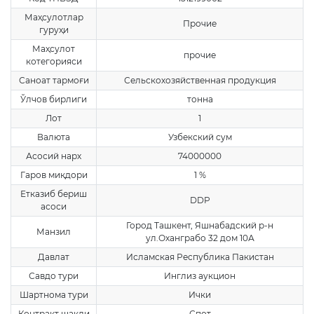
Маҳсулотлар
Прочие
гуруҳи
Маҳсулот
прочие
котегорияси
Саноат тармоғи
Сельскохозяйственная продукция
Ўлчов бирлиги
тонна
Лот
1
Валюта
Узбекский сум
Асосий нарх
74000000
Гаров миқдори
1 %
Етказиб бериш
DDP
асоси
Город Ташкент, Яшнабадский р-н
Манзил
ул.Оханграбо 32 дом 10А
Давлат
Исламская Республика Пакистан
Савдо тури
Инглиз аукцион
Шартнома тури
Ички
Контракт шакли
Спот