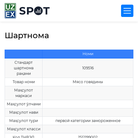
Шартнома
Номи
Стандарт
шартнома
109516
рақами
Товар номи
Мясо говядины
Маҳсулот
маркаси
Маҳсулот ўлчами
Маҳсулот нави
Маҳсулот тури
первой категории замороженное
Маҳсулот класси
Код ТНВЭД
1512199002