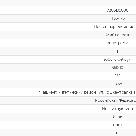
7306199000
Прочие
Прокат черных метал
Кимё саноати
килограмм
1
Узбекский сум
36000
1 %
EXW
г.Ташкент, Учтепинский район , ул. Тошкент халка 
Российская Федерац
Инглиз аукцион
Ички
Спот
10