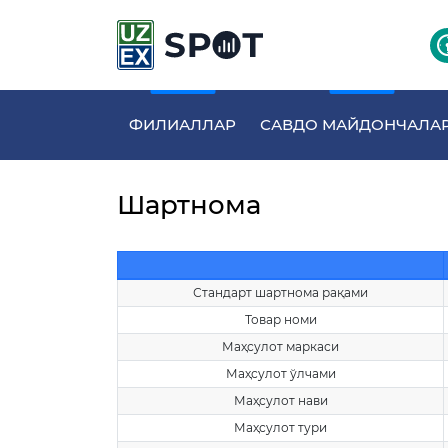
ФИЛИАЛЛАР
САВДО МАЙДОНЧАЛА
Шартнома
Стандарт шартнома рақами
Товар номи
Маҳсулот маркаси
Маҳсулот ўлчами
Маҳсулот нави
Маҳсулот тури