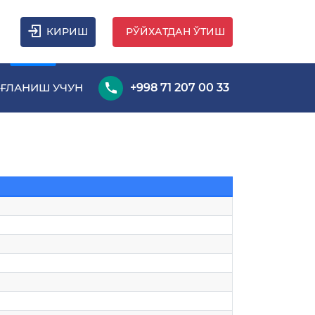
КИРИШ
РЎЙХАТДАН ЎТИШ
ҒЛАНИШ УЧУН
+998 71 207 00 33