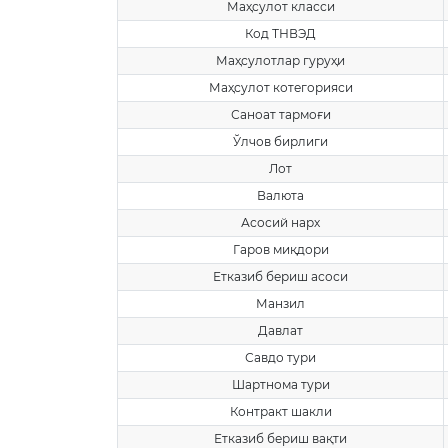
Маҳсулот класси
Код ТНВЭД
Маҳсулотлар гуруҳи
Маҳсулот котегорияси
Саноат тармоғи
Ўлчов бирлиги
Лот
Валюта
Асосий нарх
Гаров миқдори
Етказиб бериш асоси
Манзил
Давлат
Савдо тури
Шартнома тури
Контракт шакли
Етказиб бериш вақти