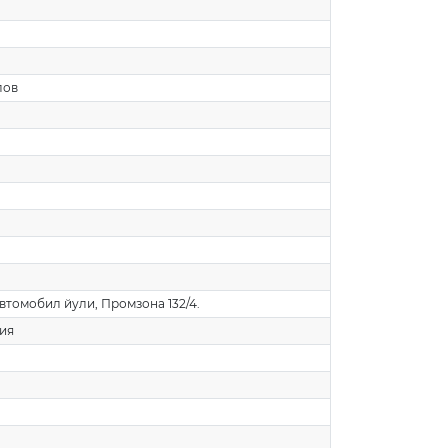
лов
автомобил йули, Промзона 132/4.
ия