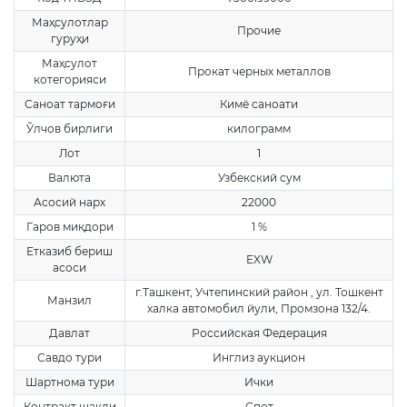
Маҳсулотлар
Прочие
гуруҳи
Маҳсулот
Прокат черных металлов
котегорияси
Саноат тармоғи
Кимё саноати
Ўлчов бирлиги
килограмм
Лот
1
Валюта
Узбекский сум
Асосий нарх
22000
Гаров миқдори
1 %
Етказиб бериш
EXW
асоси
г.Ташкент, Учтепинский район , ул. Тошкент
Манзил
халка автомобил йули, Промзона 132/4.
Давлат
Российская Федерация
Савдо тури
Инглиз аукцион
Шартнома тури
Ички
Контракт шакли
Спот