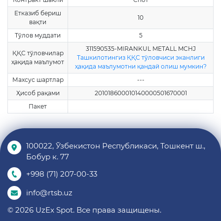
Етказиб бериш
10
вақти
Тўлов муддати
5
311590535-MIRANKUL METALL MCHJ
ҚҚС тўловчилар
Ташкилотингиз ҚҚС тўловчиси эканлиги
ҳақида маълумот
ҳақида маълумотни қандай олиш мумкин?
Махсус шартлар
---
Ҳисоб рақами
201018600010140000501670001
Пакет
100022, Ўзбекистон Республикаси, Тошкент ш.,
Бобур к. 77
+998 (71) 207-00-33
info@rtsb.uz
© 2026 UzEx Spot. Все права защищены.