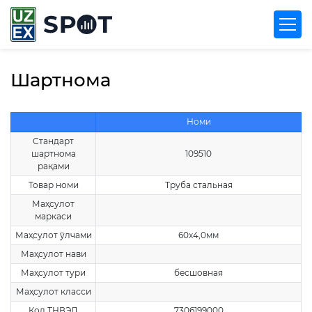
Шартнома
Номи
Стандарт
шартнома
109510
рақами
Товар номи
Труба стальная
Маҳсулот
маркаси
Маҳсулот ўлчами
60х4,0мм
Маҳсулот нави
Маҳсулот тури
бесшовная
Маҳсулот класси
Код ТНВЭД
7306199000