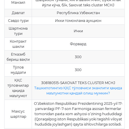
Манзил
йўли кўча, б/н, Saxovat teks cluster MCHJ
Давлат
Республика Узбекистан
Савдо тури
Икки томонлама аукцион
Шартнома
Ички
тури
Контракт
Форвард
шакли
Етказиб
300
бериш вақти
Тўлов
300
муддати
ҚҚС
308180515-SAXOVAT TEKS CLUSTER MCHJ
тўловчилар
Ташкилотингиз ҚҚС тўловчиси эканлиги ҳақида
ҳақида
маълумотни қандай олиш мумкин?
маълумот
O‘zbekiston Respublikasi Prezidentining 2025-yil 17-
yanvardagi PF-7-son Farmoniga asosan fermerlar
Махсус
tomonidan paxta xom ashyosi o‘zining hududidagi
шартлар
(Qoraqalpog iston Respublikasi yoki tegishli viloyat
hududida joylashgan) qayta ishlovchilarga sotiladi.