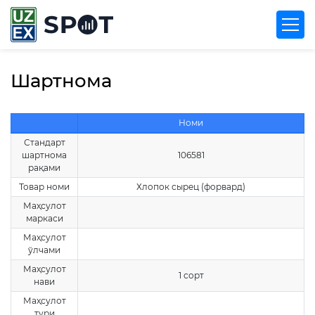
Шартнома
Номи
Стандарт
шартнома
106581
рақами
Товар номи
Хлопок сырец (форвард)
Маҳсулот
маркаси
Маҳсулот
ўлчами
Маҳсулот
1 сорт
нави
Маҳсулот
тури