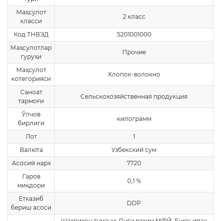
Маҳсулот
2 класс
класси
Код ТНВЭД
5201001000
Маҳсулотлар
Прочие
гуруҳи
Маҳсулот
Хлопок-волокно
котегорияси
Саноат
Сельскохозяйственная продукция
тармоғи
Ўлчов
килограмм
бирлиги
Лот
1
Валюта
Узбекский сум
Асосий нарх
7720
Гаров
0,1 %
миқдори
Етказиб
DDP
бериш асоси
Шахрихон тумани, Янги вахим МФЙ, Буюк ипак