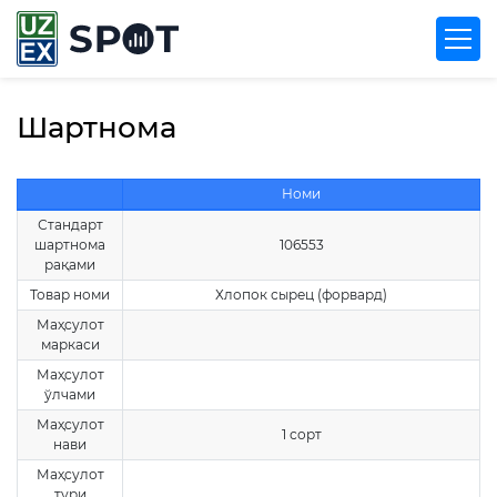
Шартнома
Номи
Стандарт
шартнома
106553
рақами
Товар номи
Хлопок сырец (форвард)
Маҳсулот
маркаси
Маҳсулот
ўлчами
Маҳсулот
1 сорт
нави
Маҳсулот
тури