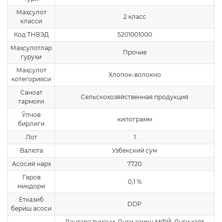
Маҳсулот
2 класс
класси
Код ТНВЭД
5201001000
Маҳсулотлар
Прочие
гуруҳи
Маҳсулот
Хлопок-волокно
котегорияси
Саноат
Сельскохозяйственная продукция
тармоғи
Ўлчов
килограмм
бирлиги
Лот
1
Валюта
Узбекский сум
Асосий нарх
7720
Гаров
0,1 %
миқдори
Етказиб
DDP
бериш асоси
Данғара тумани, Янги замон МФЙ, Янги хаёт