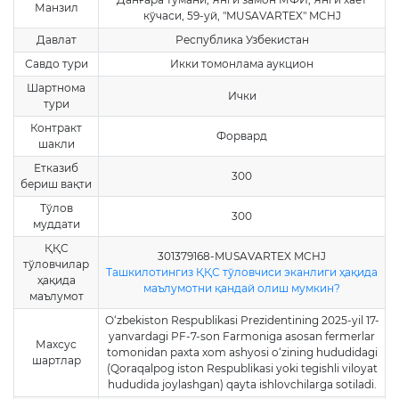
Манзил
кўчаси, 59-уй, "MUSAVARTEX" MCHJ
Давлат
Республика Узбекистан
Савдо тури
Икки томонлама аукцион
Шартнома
Ички
тури
Контракт
Форвард
шакли
Етказиб
300
бериш вақти
Тўлов
300
муддати
ҚҚС
301379168-MUSAVARTEX MCHJ
тўловчилар
Ташкилотингиз ҚҚС тўловчиси эканлиги ҳақида
ҳақида
маълумотни қандай олиш мумкин?
маълумот
O‘zbekiston Respublikasi Prezidentining 2025-yil 17-
yanvardagi PF-7-son Farmoniga asosan fermerlar
Махсус
tomonidan paxta xom ashyosi o‘zining hududidagi
шартлар
(Qoraqalpog iston Respublikasi yoki tegishli viloyat
hududida joylashgan) qayta ishlovchilarga sotiladi.