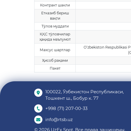
Контракт шакли
Етказиб бериш
вақти
Тўлов муддати
ҚҚС тўловчилар
ҳақида маълумот
O‘zbekiston Respublikasi 
Махсус шартлар
(
Ҳисоб рақами
Пакет
100022, Ўзбекистон Республикаси,
Тошкент ш., Бобур к. 77
+998 (71) 207-00-33
info@rtsb.uz
© 2026 UzEx Spot. Все права защищены.