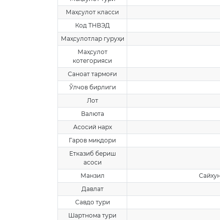
Маҳсулот класси
Код ТНВЭД
Маҳсулотлар гуруҳи
Маҳсулот
котегорияси
Саноат тармоғи
Ўлчов бирлиги
Лот
Валюта
Асосий нарх
Гаров миқдори
Етказиб бериш
асоси
Манзил
Сайхун
Давлат
Савдо тури
Шартнома тури