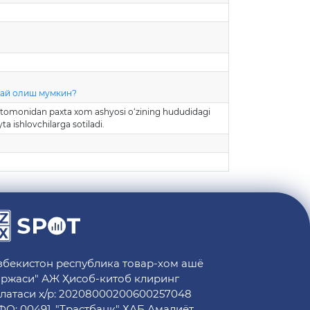
дай олиш мумкин?
r tomonidan paxta xom ashyosi o‘zining hududidagi
a ishlovchilarga sotiladi.
збекистон республика товар-хом ашё
ржаси" АЖ Ҳисоб-китоб клиринг
латаси ҳ/р: 20208000200600257048
О: 00491, "Трастбанк" ХАБ Амалиёт