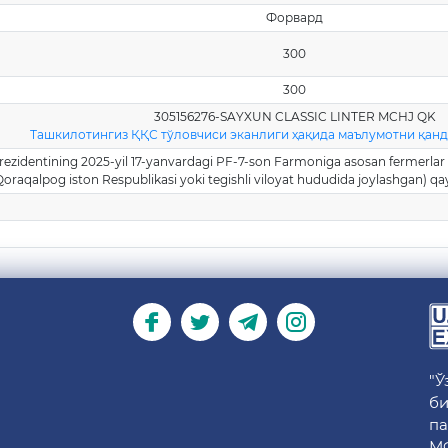
Форвард
300
300
305156276-SAYXUN CLASSIC LINTER MCHJ QK
Ташкилотингиз ҚҚС тўловчиси эканлиги ҳақида маълумотни қан
Prezidentining 2025-yil 17-yanvardagi PF-7-son Farmoniga asosan fermerla
Qoraqalpog iston Respublikasi yoki tegishli viloyat hududida joylashgan) qayt
"Ў
би
па
МФ