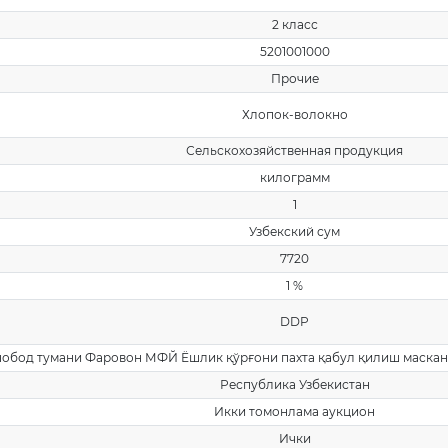
2 класс
5201001000
Прочие
Хлопок-волокно
Сельскохозяйственная продукция
килограмм
1
Узбекский сум
7720
1 %
DDP
обод тумани Фаровон МФЙ Ёшлик қўрғони пахта қабул қилиш маскани, 
Республика Узбекистан
Икки томонлама аукцион
Ички