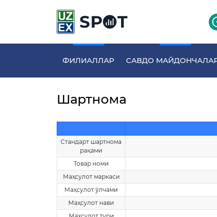
ФИЛИАЛЛАР
САВДО МАЙДОНЧАЛА
Шартнома
Стандарт шартнома
рақами
Товар номи
Маҳсулот маркаси
Маҳсулот ўлчами
Маҳсулот нави
Маҳсулот тури