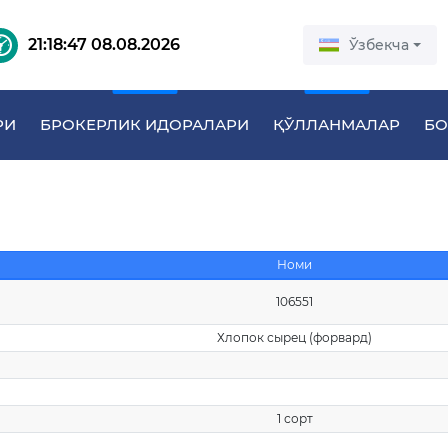
21:18:47 08.08.2026
Ўзбекча
РИ
БРОКЕРЛИК ИДОРАЛАРИ
ҚЎЛЛАНМАЛАР
БО
Номи
106551
Хлопок сырец (форвард)
1 сорт