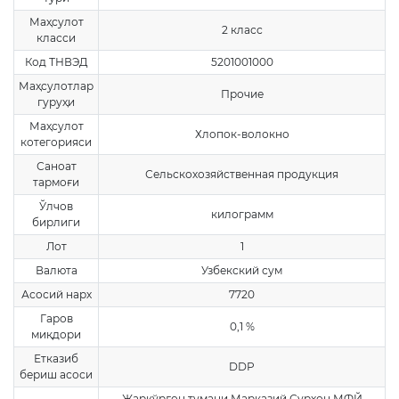
Маҳсулот
2 класс
класси
Код ТНВЭД
5201001000
Маҳсулотлар
Прочие
гуруҳи
Маҳсулот
Хлопок-волокно
котегорияси
Саноат
Сельскохозяйственная продукция
тармоғи
Ўлчов
килограмм
бирлиги
Лот
1
Валюта
Узбекский сум
Асосий нарх
7720
Гаров
0,1 %
миқдори
Етказиб
DDP
бериш асоси
Жарқўрғон тумани Марказий Сурхон МФЙ