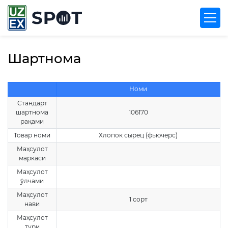
Шартнома
Номи
Стандарт
шартнома
106170
рақами
Товар номи
Хлопок сырец (фьючерс)
Маҳсулот
маркаси
Маҳсулот
ўлчами
Маҳсулот
1 сорт
нави
Маҳсулот
тури