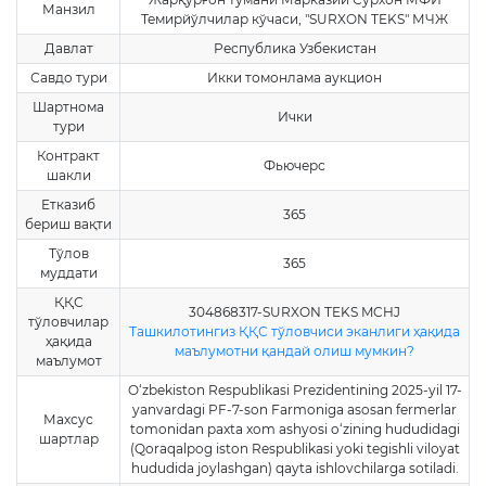
Манзил
Темирйўлчилар кўчаси, "SURXON TEKS" МЧЖ
Давлат
Республика Узбекистан
Савдо тури
Икки томонлама аукцион
Шартнома
Ички
тури
Контракт
Фьючерс
шакли
Етказиб
365
бериш вақти
Тўлов
365
муддати
ҚҚС
304868317-SURXON TEKS MCHJ
тўловчилар
Ташкилотингиз ҚҚС тўловчиси эканлиги ҳақида
ҳақида
маълумотни қандай олиш мумкин?
маълумот
O‘zbekiston Respublikasi Prezidentining 2025-yil 17-
yanvardagi PF-7-son Farmoniga asosan fermerlar
Махсус
tomonidan paxta xom ashyosi o‘zining hududidagi
шартлар
(Qoraqalpog iston Respublikasi yoki tegishli viloyat
hududida joylashgan) qayta ishlovchilarga sotiladi.