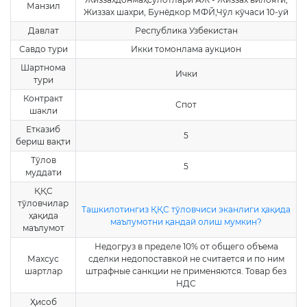
Манзил
Жиззах шахри, Бунёдкор МФЙ,Чўл кўчаси 10-уй
Давлат
Республика Узбекистан
Савдо тури
Икки томонлама аукцион
Шартнома
Ички
тури
Контракт
Спот
шакли
Етказиб
5
бериш вақти
Тўлов
5
муддати
ҚҚС
тўловчилар
Ташкилотингиз ҚҚС тўловчиси эканлиги ҳақида
ҳақида
маълумотни қандай олиш мумкин?
маълумот
Недогруз в пределе 10% от общего объема
Махсус
сделки недопоставкой не считается и по ним
шартлар
штрафные санкции не применяются. Товар без
НДС
Ҳисоб