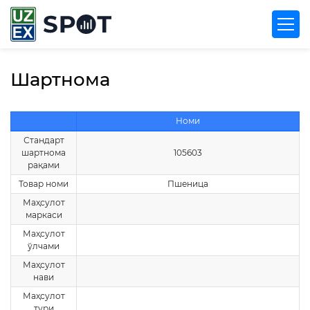
Шартнома
Номи
Стандарт
шартнома
105603
рақами
Товар номи
Пшеница
Маҳсулот
маркаси
Маҳсулот
ўлчами
Маҳсулот
нави
Маҳсулот
тури