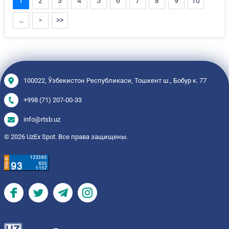
1
2
3
4
5
6
7
8
9
10
…
>>
>
100022, Ўзбекистон Республикаси, Тошкент ш., Бобур к. 77
+998 (71) 207-00-33
info@rtsb.uz
© 2026 UzEx Spot. Все права защищены.