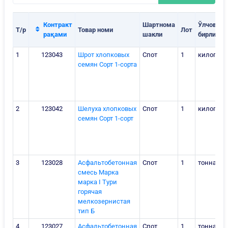
Контракт
Шартнома
Ўлчов
Т/р
Товар номи
Лот
рақами
шакли
бирлиги
1
123043
Шрот хлопковых
Спот
1
килогра
семян Сорт 1-сорта
2
123042
Шелуха хлопковых
Спот
1
килогра
семян Сорт 1-сорт
3
123028
Асфальтобетонная
Спот
1
тонна
смесь Марка
марка I Тури
горячая
мелкозернистая
тип Б
4
123027
Асфальтобетонная
Спот
1
тонна