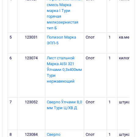
смесь Марка
марка I Тури
горячая
мелкозернистая
тип Б
5
123031
Полизол Марка
Спот
1
кв.метр
ЭПП-5
6
123074
Лист стальной
Спот
1
килогра
Марка AISI 321
Ўлчами 0,3х400мм
Тури
нержавеющий
7
123052
Сверло Ўлчами 8,0
Спот
1
штука
мм Тури Ц/ХВ Д
8
123084
Сверло
Спот
1
штука