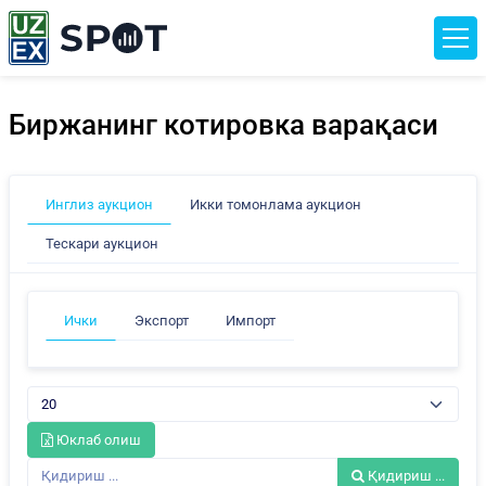
Биржанинг котировка варақаси
Инглиз аукцион
Икки томонлама аукцион
Тескари аукцион
Ички
Экспорт
Импорт
Юклаб олиш
Қидириш ...