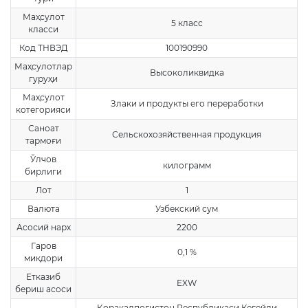
Маҳсулот
5 класс
класси
Код ТНВЭД
100190990
Маҳсулотлар
Высоколиквидка
гуруҳи
Маҳсулот
Злаки и продукты его переработки
котегорияси
Саноат
Сельскохозяйственная продукция
тармоғи
Ўлчов
килограмм
бирлиги
Лот
1
Валюта
Узбекский сум
Асосий нарх
2200
Гаров
0,1 %
миқдори
Етказиб
EXW
бериш асоси
Қорақалпоғистон Республикаси Кегейли