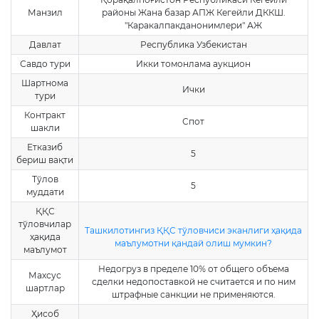
Манзил
районы Жана базар АПЖ Кегейли ДККШ.
"Каракалпакданонимлери" АЖ
Давлат
Республика Узбекистан
Савдо тури
Икки томонлама аукцион
Шартнома
Ички
тури
Контракт
Спот
шакли
Етказиб
5
бериш вақти
Тўлов
5
муддати
ҚҚС
тўловчилар
Ташкилотингиз ҚҚС тўловчиси эканлиги ҳақида
ҳақида
маълумотни қандай олиш мумкин?
маълумот
Недогруз в пределе 10% от общего объема
Махсус
сделки недопоставкой не считается и по ним
шартлар
штрафные санкции не применяются.
Ҳисоб