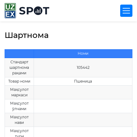
Шартнома
Номи
Стандарт
шартнома
105442
рақами
Товар номи
Пшеница
Маҳсулот
маркаси
Маҳсулот
ўлчами
Маҳсулот
нави
Маҳсулот
тури