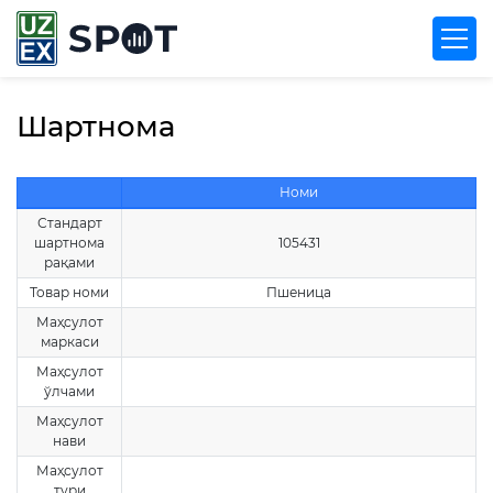
Шартнома
Номи
Стандарт
шартнома
105431
рақами
Товар номи
Пшеница
Маҳсулот
маркаси
Маҳсулот
ўлчами
Маҳсулот
нави
Маҳсулот
тури