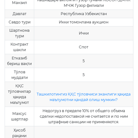
Манзил
МЧЖ Гузор филиали
Давлат
Республика Узбекистан
Савдо тури
Икки томонлама аукцион
Шартнома
Ички
тури
Контракт
Спот
шакли
Етказиб
5
бериш вақти
Тўлов
5
муддати
ҚҚС
тўловчилар
Ташкилотингиз ҚҚС тўловчиси эканлиги ҳақида
ҳақида
маълумотни қандай олиш мумкин?
маълумот
Недогруз в пределе 10% от общего объема
Махсус
сделки недопоставкой не считается и по ним
шартлар
штрафные санкции не применяются.
Ҳисоб
рақами