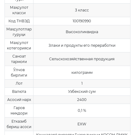
Маҳсулот
3 класс
класси
Код ТНВЭД
100190990
Маҳсулотлар
Высоколиквидка
гуруҳи
Маҳсулот
Злаки и продукты его переработки
котегорияси
Саноат
Сельскохозяйственная продукция
тармоғи
Ўлчов
килограмм
бирлиги
Лот
1
Валюта
Узбекский сум
Асосий нарх
2400
Гаров
0,1 %
миқдори
Етказиб
EXW
бериш асоси
Кашкадарё вилояти Гyзop тумани КОСОН ДМКК