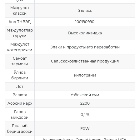
Маҳсулот
5 класс
класси
Код ТНВЭД
100190990
Маҳсулотлар
Высоколиквидка
гуруҳи
Маҳсулот
Злаки и продукты его переработки
котегорияси
Саноат
Сельскохозяйственная продукция
тармоғи
Ўлчов
килограмм
бирлиги
Лот
1
Валюта
Узбекский сум
Асосий нарх
2200
Гаров
0,1 %
миқдори
Етказиб
EXW
бериш асоси
Кашкадарё вил., Qarshi tumani Batosh MFY,