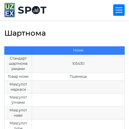
Шартнома
Номи
Стандарт
шартнома
105430
рақами
Товар номи
Пшеница
Маҳсулот
маркаси
Маҳсулот
ўлчами
Маҳсулот
нави
Маҳсулот
тури