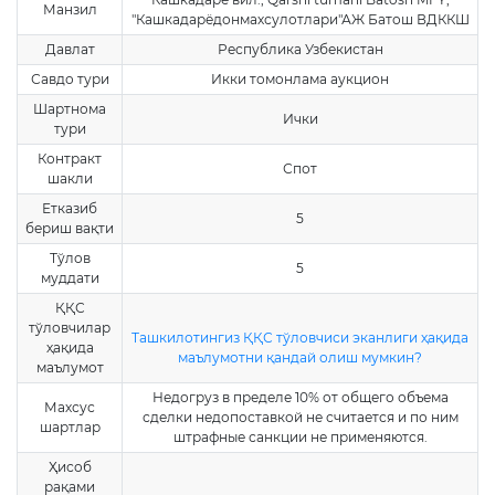
Манзил
"Кашкадарёдонмахсулотлари"АЖ Батош ВДККШ
Давлат
Республика Узбекистан
Савдо тури
Икки томонлама аукцион
Шартнома
Ички
тури
Контракт
Спот
шакли
Етказиб
5
бериш вақти
Тўлов
5
муддати
ҚҚС
тўловчилар
Ташкилотингиз ҚҚС тўловчиси эканлиги ҳақида
ҳақида
маълумотни қандай олиш мумкин?
маълумот
Недогруз в пределе 10% от общего объема
Махсус
сделки недопоставкой не считается и по ним
шартлар
штрафные санкции не применяются.
Ҳисоб
рақами