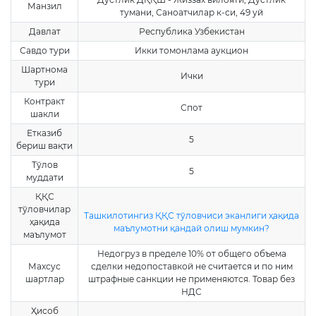
Манзил
тумани, Саноатчилар к-си, 49 уй
Давлат
Республика Узбекистан
Савдо тури
Икки томонлама аукцион
Шартнома
Ички
тури
Контракт
Спот
шакли
Етказиб
5
бериш вақти
Тўлов
5
муддати
ҚҚС
тўловчилар
Ташкилотингиз ҚҚС тўловчиси эканлиги ҳақида
ҳақида
маълумотни қандай олиш мумкин?
маълумот
Недогруз в пределе 10% от общего объема
Махсус
сделки недопоставкой не считается и по ним
шартлар
штрафные санкции не применяются. Товар без
НДС
Ҳисоб