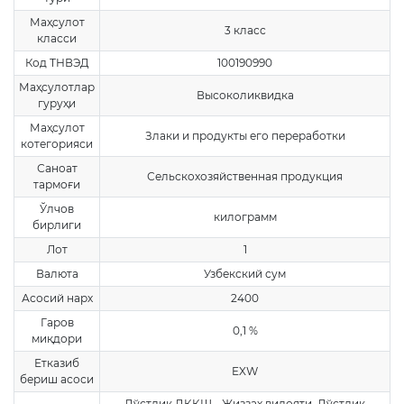
Маҳсулот
3 класс
класси
Код ТНВЭД
100190990
Маҳсулотлар
Высоколиквидка
гуруҳи
Маҳсулот
Злаки и продукты его переработки
котегорияси
Саноат
Сельскохозяйственная продукция
тармоғи
Ўлчов
килограмм
бирлиги
Лот
1
Валюта
Узбекский сум
Асосий нарх
2400
Гаров
0,1 %
миқдори
Етказиб
EXW
бериш асоси
Дўстлик ДҚҚШ - Жиззах вилояти, Дўстлик