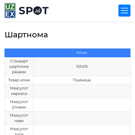
Шартнома
Номи
Стандарт
шартнома
105415
рақами
Товар номи
Пшеница
Маҳсулот
маркаси
Маҳсулот
ўлчами
Маҳсулот
нави
Маҳсулот
тури