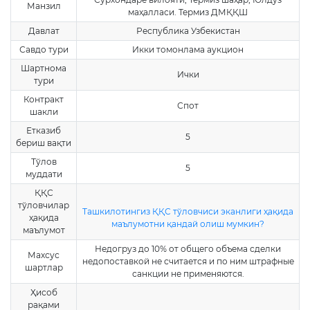
Манзил
маҳалласи. Термиз ДМҚҚШ
Давлат
Республика Узбекистан
Савдо тури
Икки томонлама аукцион
Шартнома
Ички
тури
Контракт
Спот
шакли
Етказиб
5
бериш вақти
Тўлов
5
муддати
ҚҚС
тўловчилар
Ташкилотингиз ҚҚС тўловчиси эканлиги ҳақида
ҳақида
маълумотни қандай олиш мумкин?
маълумот
Недогруз до 10% от общего объема сделки
Махсус
недопоставкой не считается и по ним штрафные
шартлар
санкции не применяются.
Ҳисоб
рақами