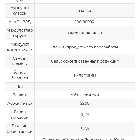
Маҳсулот
5 класс
класси
Код ТНВЭД
100190990
Маҳсулотлар
Высоколиквидка
гуруҳи
Маҳсулот
Злаки и продукты его переработки
котегорияси
Саноат
Сельскохозяйственная продукция
тармоғи
Ўлчов
килограмм
бирлиги
Лот
1
Валюта
Узбекский сум
Асосий нарх
2200
Гаров
0,1 %
миқдори
Етказиб
EXW
бериш асоси
Сурхондарё вилояти, Термиз шаҳар, Юлдуз