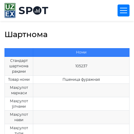
Шартнома
Номи
Стандарт
шартнома
105237
рақами
Товар номи
Пшеница фуражная
Маҳсулот
маркаси
Маҳсулот
ўлчами
Маҳсулот
нави
Маҳсулот
тури