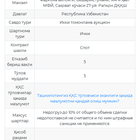
Манзил
МФЙ, Саҳоват кўчаси 27-уй. Рапқон ДҚҚШ
Давлат
Республика Узбекистан
Савдо тури
Икки томонлама аукцион
Шартнома
Ички
тури
Контракт
Спот
шакли
Етказиб
5
бериш вақти
Тўлов
5
муддати
ҚҚС
тўловчилар
Ташкилотингиз ҚҚС тўловчиси эканлиги ҳақида
ҳақида
маълумотни қандай олиш мумкин?
маълумот
Недогруз до 10% от общего объема сделки
Махсус
недопоставкой не считается и по ним штрафные
шартлар
санкции не применяются.
Ҳисоб
рақами