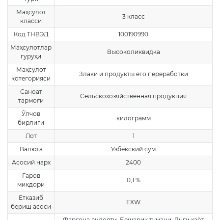
Маҳсулот
3 класс
класси
Код ТНВЭД
100190990
Маҳсулотлар
Высоколиквидка
гуруҳи
Маҳсулот
Злаки и продукты его переработки
котегорияси
Саноат
Сельскохозяйственная продукция
тармоғи
Ўлчов
килограмм
бирлиги
Лот
1
Валюта
Узбекский сум
Асосий нарх
2400
Гаров
0,1 %
миқдори
Етказиб
EXW
бериш асоси
Фарғона вилояти, Бешариқ тумани, Янги ҳаёт