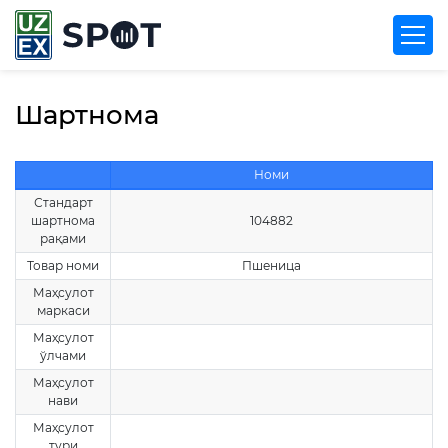
Шартнома
Номи
Стандарт
шартнома
104882
рақами
Товар номи
Пшеница
Маҳсулот
маркаси
Маҳсулот
ўлчами
Маҳсулот
нави
Маҳсулот
тури