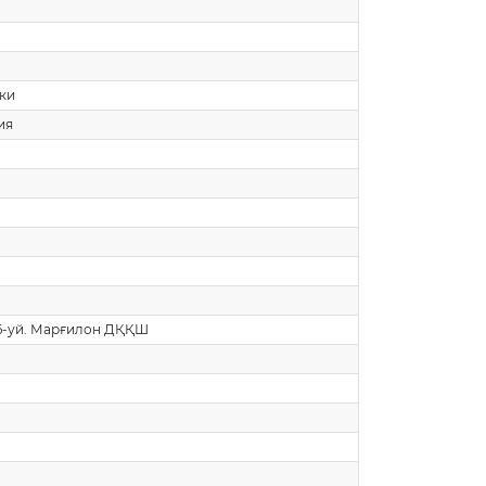
тки
ия
 6-уй. Марғилон ДҚҚШ