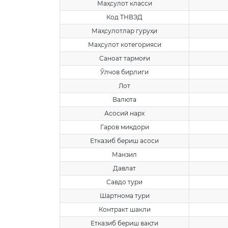
Маҳсулот класси
Код ТНВЭД
Маҳсулотлар гуруҳи
Маҳсулот котегорияси
Саноат тармоғи
Ўлчов бирлиги
Лот
Валюта
Асосий нарх
Гаров миқдори
Етказиб бериш асоси
Манзил
Давлат
Савдо тури
Шартнома тури
Контракт шакли
Етказиб бериш вақти