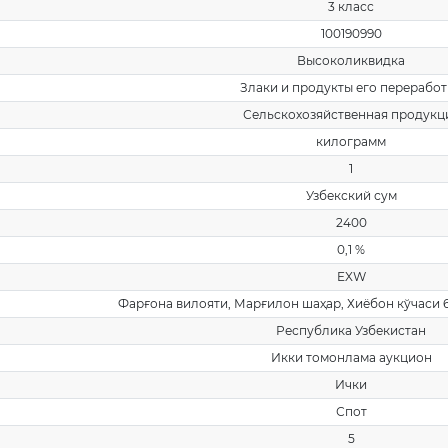
3 класс
100190990
Высоколиквидка
Злаки и продукты его перерабо
Сельскохозяйственная продукц
килограмм
1
Узбекский сум
2400
0,1 %
EXW
Фарғона вилояти, Марғилон шаҳар, Хиёбон кўчаси
Республика Узбекистан
Икки томонлама аукцион
Ички
Спот
5