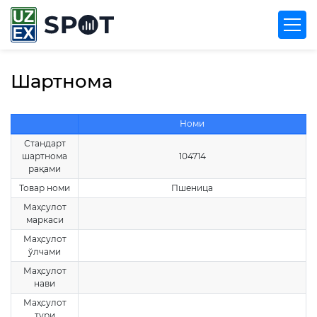
Шартнома
Номи
Стандарт
шартнома
104714
рақами
Товар номи
Пшеница
Маҳсулот
маркаси
Маҳсулот
ўлчами
Маҳсулот
нави
Маҳсулот
тури