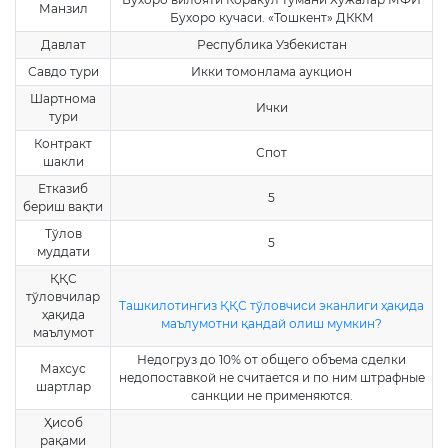
Манзил
Бухоро кучаси. «Тошкент» ДККМ
Давлат
Республика Узбекистан
Савдо тури
Икки томонлама аукцион
Шартнома
Ички
тури
Контракт
Спот
шакли
Етказиб
5
бериш вақти
Тўлов
5
муддати
ҚҚС
тўловчилар
Ташкилотингиз ҚҚС тўловчиси эканлиги ҳақида
ҳақида
маълумотни қандай олиш мумкин?
маълумот
Недогруз до 10% от общего объема сделки
Махсус
недопоставкой не считается и по ним штрафные
шартлар
санкции не применяются.
Ҳисоб
рақами