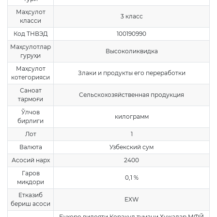
Маҳсулот
3 класс
класси
Код ТНВЭД
100190990
Маҳсулотлар
Высоколиквидка
гуруҳи
Маҳсулот
Злаки и продукты его переработки
котегорияси
Саноат
Сельскохозяйственная продукция
тармоғи
Ўлчов
килограмм
бирлиги
Лот
1
Валюта
Узбекский сум
Асосий нарх
2400
Гаров
0,1 %
миқдори
Етказиб
EXW
бериш асоси
Бухоро вилояти Коракул тумани Хужалар МФЙ