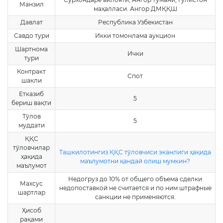
Манзил
маҳалласи. Ангор ДМҚҚШ
Давлат
Республика Узбекистан
Савдо тури
Икки томонлама аукцион
Шартнома
Ички
тури
Контракт
Спот
шакли
Етказиб
5
бериш вақти
Тўлов
5
муддати
ҚҚС
тўловчилар
Ташкилотингиз ҚҚС тўловчиси эканлиги ҳақида
ҳақида
маълумотни қандай олиш мумкин?
маълумот
Недогруз до 10% от общего объема сделки
Махсус
недопоставкой не считается и по ним штрафные
шартлар
санкции не применяются.
Ҳисоб
рақами