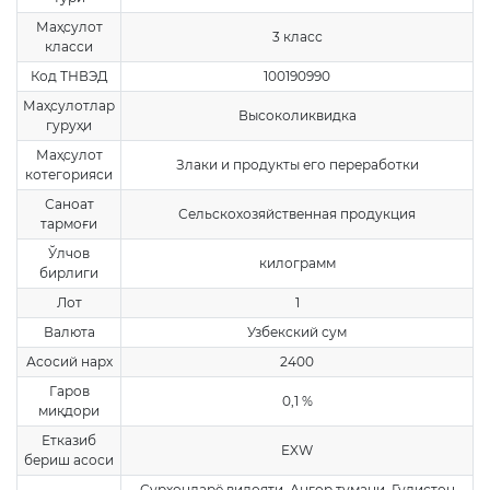
Маҳсулот
3 класс
класси
Код ТНВЭД
100190990
Маҳсулотлар
Высоколиквидка
гуруҳи
Маҳсулот
Злаки и продукты его переработки
котегорияси
Саноат
Сельскохозяйственная продукция
тармоғи
Ўлчов
килограмм
бирлиги
Лот
1
Валюта
Узбекский сум
Асосий нарх
2400
Гаров
0,1 %
миқдори
Етказиб
EXW
бериш асоси
Сурхондарё вилояти, Ангор тумани, Гулистон