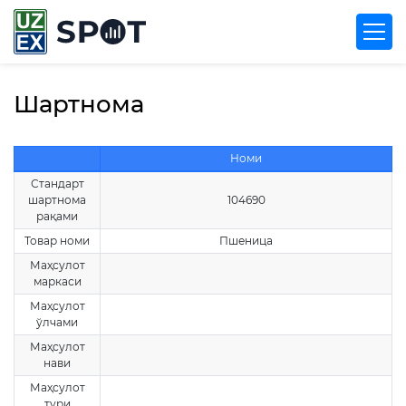
Шартнома
Номи
Стандарт
шартнома
104690
рақами
Товар номи
Пшеница
Маҳсулот
маркаси
Маҳсулот
ўлчами
Маҳсулот
нави
Маҳсулот
тури