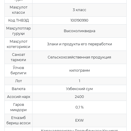
Маҳсулот
3 класс
класси
Код ТНВЭД
100190990
Маҳсулотлар
Высоколиквидка
гуруҳи
Маҳсулот
Злаки и продукты его переработки
котегорияси
Саноат
Сельскохозяйственная продукция
тармоғи
Ўлчов
килограмм
бирлиги
Лот
1
Валюта
Узбекский сум
Асосий нарх
2400
Гаров
0,1 %
миқдори
Етказиб
EXW
бериш асоси
Қорақалпоғистон Республикаси Конират