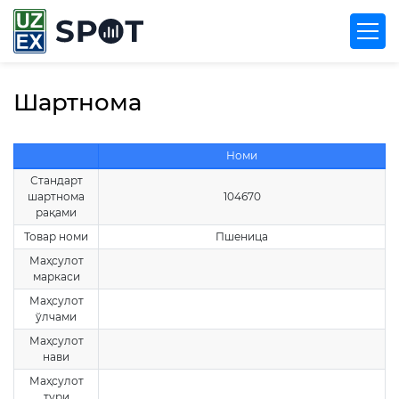
Шартнома
Номи
Стандарт
шартнома
104670
рақами
Товар номи
Пшеница
Маҳсулот
маркаси
Маҳсулот
ўлчами
Маҳсулот
нави
Маҳсулот
тури