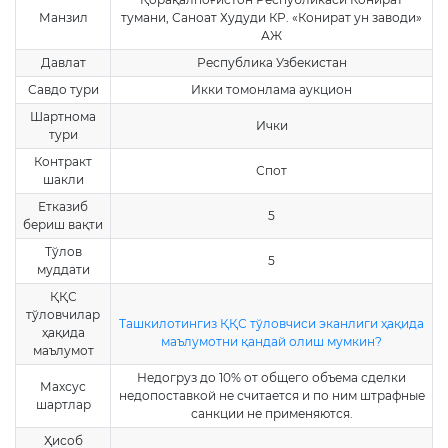
Манзил
тумани, Саноат Худуди КР. «Конират ун заводи»
АЖ
Давлат
Республика Узбекистан
Савдо тури
Икки томонлама аукцион
Шартнома
Ички
тури
Контракт
Спот
шакли
Етказиб
5
бериш вақти
Тўлов
5
муддати
ҚҚС
тўловчилар
Ташкилотингиз ҚҚС тўловчиси эканлиги ҳақида
ҳақида
маълумотни қандай олиш мумкин?
маълумот
Недогруз до 10% от общего объема сделки
Махсус
недопоставкой не считается и по ним штрафные
шартлар
санкции не применяются.
Ҳисоб