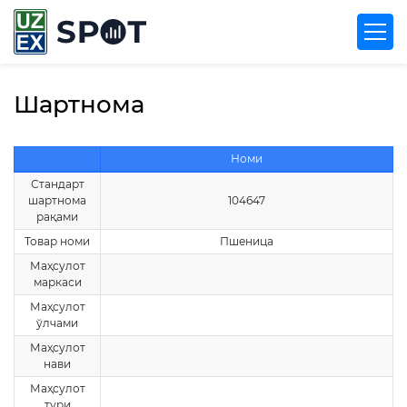
Шартнома
Номи
Стандарт
шартнома
104647
рақами
Товар номи
Пшеница
Маҳсулот
маркаси
Маҳсулот
ўлчами
Маҳсулот
нави
Маҳсулот
тури