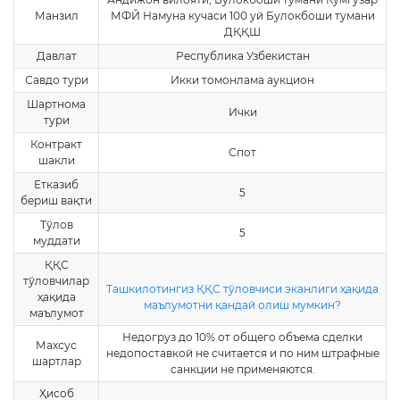
Манзил
МФЙ Намуна кучаси 100 уй Булокбоши тумани
ДҚҚШ
Давлат
Республика Узбекистан
Савдо тури
Икки томонлама аукцион
Шартнома
Ички
тури
Контракт
Спот
шакли
Етказиб
5
бериш вақти
Тўлов
5
муддати
ҚҚС
тўловчилар
Ташкилотингиз ҚҚС тўловчиси эканлиги ҳақида
ҳақида
маълумотни қандай олиш мумкин?
маълумот
Недогруз до 10% от общего объема сделки
Махсус
недопоставкой не считается и по ним штрафные
шартлар
санкции не применяются.
Ҳисоб