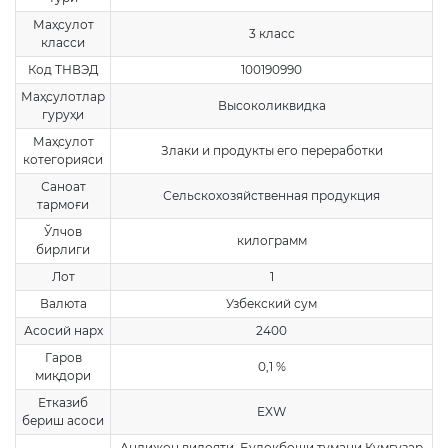
Маҳсулот
3 класс
класси
Код ТНВЭД
100190990
Маҳсулотлар
Высоколиквидка
гуруҳи
Маҳсулот
Злаки и продукты его переработки
котегорияси
Саноат
Сельскохозяйственная продукция
тармоғи
Ўлчов
килограмм
бирлиги
Лот
1
Валюта
Узбекский сум
Асосий нарх
2400
Гаров
0,1 %
миқдори
Етказиб
EXW
бериш асоси
Андижон вилояти, Булокбоши тумани Кумгузар