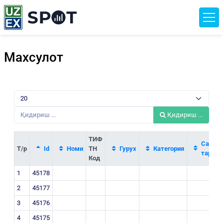
Махсулот
Қидириш ...
ТИФ
Саноат
Т/р
Id
Номи
ТН
Гурух
Категория
тармоғ
Код
1
45178
2
45177
3
45176
4
45175