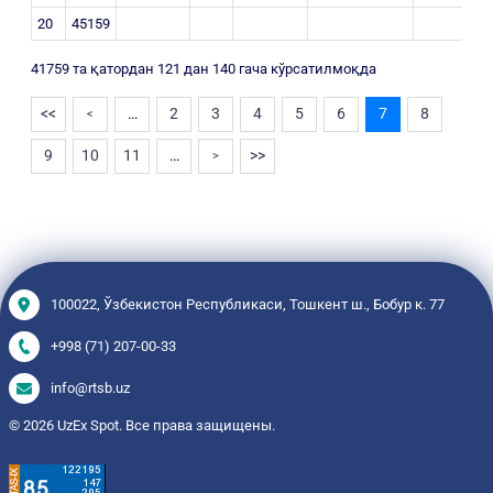
20
45159
41759 та қатордан 121 дан 140 гача кўрсатилмоқда
<<
…
2
3
4
5
6
7
8
<
9
10
11
…
>>
>
100022, Ўзбекистон Республикаси, Тошкент ш., Бобур к. 77
+998 (71) 207-00-33
info@rtsb.uz
© 2026 UzEx Spot. Все права защищены.