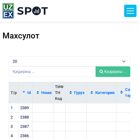
Махсулот
Қидириш ...
ТИФ
Саноат
Т/р
Id
Номи
ТН
Гурух
Категория
тармоғ
Код
1
2389
2
2388
3
2387
4
2386