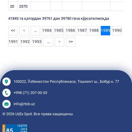
20
2370
41843 та қатордан 39761 дан 39780 гача кўрсатилмоқда
<<
…
1984
1985
1986
1987
1988
1989
1990
<
1991
1992
1993
…
>>
>
100022, Ўзбекистон Республикаси, Тошкент ш., Бобур к. 77
+998 (71) 207-00-33
info@rtsb.uz
© 2026 UzEx Spot. Все права защищены.