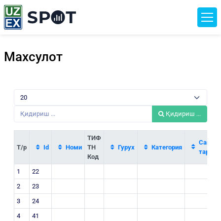
Махсулот
Қидириш ...
ТИФ
Саноат
Т/р
Id
Номи
ТН
Гурух
Категория
тармоғ
Код
1
22
2
23
3
24
4
41