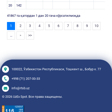
20
142
41867 та қатордан 1 дан 20 гача кўрсатилмоқда
1
2
3
4
5
6
7
8
9
10
…
>>
>
100022, Ўзбекистон Республикаси, Тошкент ш., Бобур к. 77
+998 (71) 207-00-33
info@rtsb.uz
© 2026 UzEx Spot. Все права защищены.