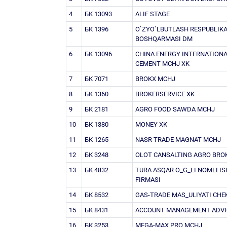
4
БК 13093
ALIF STAGE
5
БК 1396
O`ZYO`LBUTLASH RESPUBLIKA
BOSHQARMASI DM
6
БК 13096
CHINA ENERGY INTERNATION
CEMENT MCHJ XK
7
БК 7071
BROKX MCHJ
8
БК 1360
BROKERSERVICE XK
9
БК 2181
AGRO FOOD SAWDA MCHJ
10
БК 1380
MONEY XK
11
БК 1265
NASR TRADE MAGNAT MCHJ
12
БК 3248
OLOT CANSALTING AGRO BRO
13
БК 4832
TURA ASQAR O_G_LI NOMLI I
FIRMASI
14
БК 8532
GAS-TRADE MAS_ULIYATI CH
15
БК 8431
ACCOUNT MANAGEMENT ADVI
16
БК 3253
MEGA-MAX PRO MCHJ