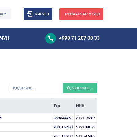
ча
КИРИШ
РЎЙХАТДАН ЎТИШ
+998 71 207 00 33
УЧУН
Қидириш ...
Тел
ИНН
Й
888544467
312115387
904102400
312138073
931100202
311692463