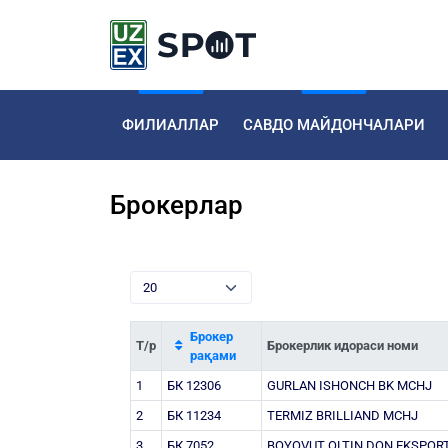
ФИЛИАЛЛАР
САВДО МАЙДОНЧАЛАРИ
Брокерлар
Брокер
Т/р
Брокерлик идораси номи
рақами
1
БК 12306
GURLAN ISHONCH BK MCHJ
2
БК 11234
TERMIZ BRILLIAND MCHJ
3
БК 7052
BOYOVUT OLTIN DON EKSPOR