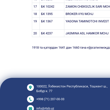
17
БК 10242
ZAMON CHEKSIZLIK SARI MCH
18
БК 1395
BROKER-IIYU MCHJ
19
БК 1367
YAGONA TAMINOTCHI INVEST
20
БК 4237
JASMINA ASL HAMKOR MCHJ
1918 та қатордан 1641 дан 1660 гача кўрсатилмоқд
100022, Ўзбекистон Республикаси, Тошкент ш.,
Бобур к. 77
+998 (71) 207-00-33
info@rtsb.uz