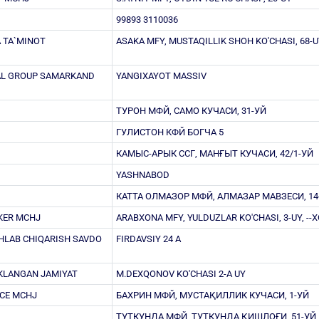
99893 3110036
 TA`MINOT
ASAKA MFY, MUSTAQILLIK SHOH KO'CHASI, 68-
AL GROUP SAMARKAND
YANGIXAYOT MASSIV
ТУРОН МФЙ, САМО КУЧАСИ, 31-УЙ
ГУЛИСТОН КФЙ БОГЧА 5
КАМЫС-АРЫК ССГ, МАНҒЫТ КУЧАСИ, 42/1-УЙ
YASHNABOD
КАТТА ОЛМАЗОР МФЙ, АЛМАЗАР МАВЗЕСИ, 14
KER MCHJ
ARABXONA MFY, YULDUZLAR KO'CHASI, 3-UY, -
SHLAB CHIQARISH SAVDO
FIRDAVSIY 24 A
EKLANGAN JAMIYAT
M.DEXQONOV KO'CHASI 2-A UY
CE MCHJ
БАХРИН МФЙ, МУСТАҚИЛЛИК КУЧАСИ, 1-УЙ
ТУТКУНДА МФЙ, ТУТКУНДА ҚИШЛОҒИ, 51-УЙ