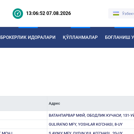
13:06:52 07.08.2026
Ўзбек
БРОКЕРЛИК ИДОРАЛАРИ
ҚЎЛЛАНМАЛАР
БОҒЛАНИШ 
Адрес
ВАТАНПАРВАР МФЙ, ОБОДЛИК КУЧАСИ, 131-У
GULIRAʼNO MFY, YOSHLAR KO'CHASI, 8-UY
T MCHJ
S.AYNIY MFY, OYDIN YUL KO'CHASI , 20-UY