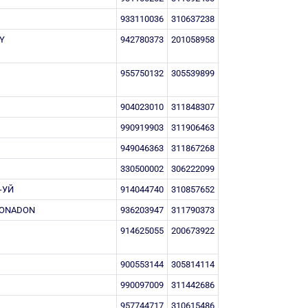
933110036
310637238
UY
942780373
201058958
955750132
305539899
904023010
311848307
990919903
311906463
949046363
311867268
330500002
306222099
-УЙ
914044740
310857652
-XONADON
936203947
311790373
914625055
200673922
900553144
305814114
990097009
311442686
957744717
310615486