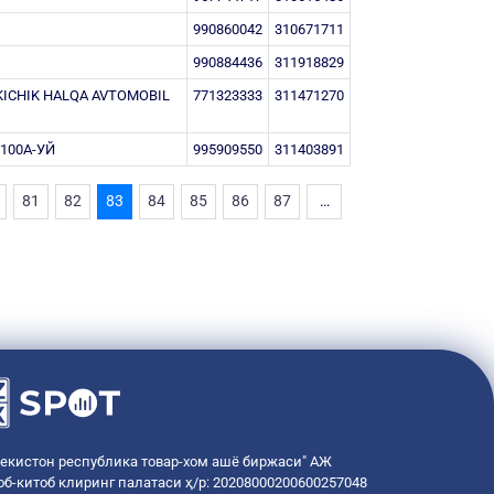
990860042
310671711
990884436
311918829
KICHIK HALQA AVTOMOBIL
771323333
311471270
100А-УЙ
995909550
311403891
81
82
83
84
85
86
87
…
бекистон республика товар-хом ашё биржаси" АЖ
об-китоб клиринг палатаси ҳ/р: 20208000200600257048