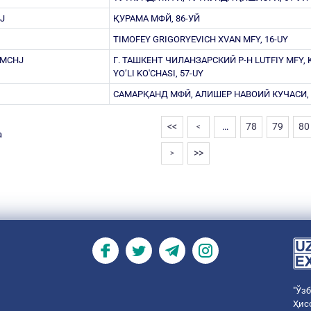
J
ҚУРАМА МФЙ, 86-УЙ
TIMOFEY GRIGORYEVICH XVAN MFY, 16-UY
 MCHJ
Г. ТАШКЕНТ ЧИЛАНЗАРСКИЙ Р-Н LUTFIY MFY, 
YOʼLI KO'CHASI, 57-UY
САМАРҚАНД МФЙ, АЛИШЕР НАВОИЙ КУЧАСИ, 
<<
…
78
79
80
<
а
>>
>
"Ўз
Ҳис