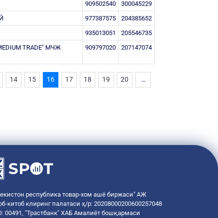
909502540
300045229
Й
977387575
204385652
935013051
205546735
MEDIUM TRADE" МЧЖ
909797020
207147074
14
15
16
17
18
19
20
…
бекистон республика товар-хом ашё биржаси" АЖ
об-китоб клиринг палатаси ҳ/р: 20208000200600257048
: 00491, "Трастбанк" ХАБ Амалиёт бошқармаси