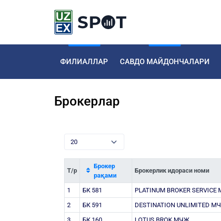
ФИЛИАЛЛАР
САВДО МАЙДОНЧАЛАРИ
Брокерлар
Брокер
Т/р
Брокерлик идораси номи
рақами
1
БК 581
PLATINUM BROKER SERVICE
2
БК 591
DESTINATION UNLIMITED М
3
БК 160
LOTUS BROK МЧЖ