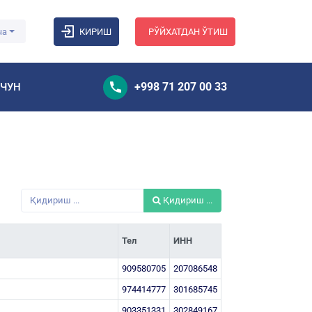
ча
КИРИШ
РЎЙХАТДАН ЎТИШ
+998 71 207 00 33
УЧУН
Қидириш ...
Тел
ИНН
909580705
207086548
974414777
301685745
903351331
302849167