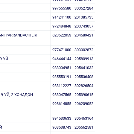
997555580
300527284
914241100
201085735
972484848
203743057
ANI PARRANDACHILIK
623522053
204589421
977471000
303002872
9-УЙ
946444144
205809913
983004951
205641032
935553191
205536408
983112227
302826504
9-УЙ, 2-ХОНАДОН
983047565
205390615
998614855
206209052
994533633
305463164
Й
903538743
205562581