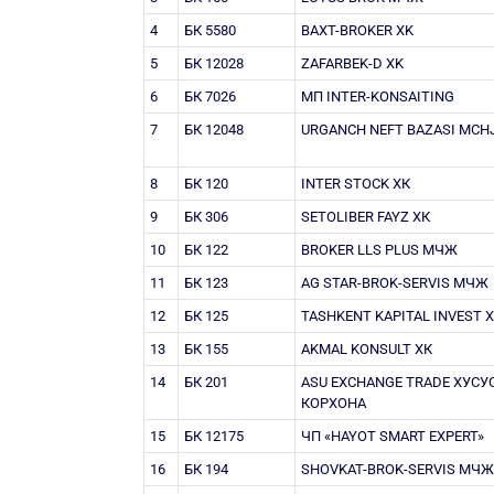
4
БК 5580
BAXT-BROKER XK
5
БК 12028
ZAFARBEK-D XK
6
БК 7026
МП INTER-KONSAITING
7
БК 12048
URGANCH NEFT BAZASI MCH
8
БК 120
INTER STOCK ХК
9
БК 306
SETOLIBER FAYZ ХК
10
БК 122
BROKER LLS PLUS МЧЖ
11
БК 123
AG STAR-BROK-SERVIS МЧЖ
12
БК 125
TASHKENT KAPITAL INVEST 
13
БК 155
AKMAL KONSULT ХК
14
БК 201
ASU EXCHANGE TRADE ХУСУ
КОРХОНА
15
БК 12175
ЧП «HAYOT SMART EXPERT»
16
БК 194
SHOVKAT-BROK-SERVIS МЧЖ