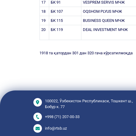
17
БК 91
VESPREM SERVIS МЧЖ
18
БК 107
OQSHOM PLYUS МЧЖ
19
БК 115
BUSINESS QUEEN МЧЖ
20
БК 119
DEAL INVESTMENT МЧЖ
1918 та қатордан 301 дан 320 гача кўрсатилмоқда
100022, Ўзбекистон Республикаси, Тошкент ш.,
Бобур к. 77
+998 (71) 207-00-33
info@rtsb.uz