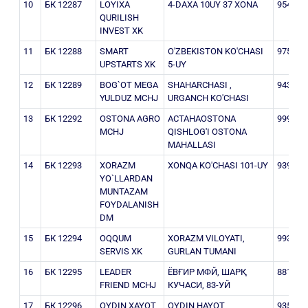
10
БК 12287
LOYIXA
4-DAXA 10UY 37 XONA
954509
QURILISH
INVEST XK
11
БК 12288
SMART
O'ZBEKISTON KO'CHASI
975150
UPSTARTS XK
5-UY
12
БК 12289
BOG`OT MEGA
SHAHARCHASI ,
943178
YULDUZ MCHJ
URGANCH KO'CHASI
13
БК 12292
OSTONA AGRO
АСТАНАOSTONA
999620
MCHJ
QISHLOG'I OSTONA
MAHALLASI
14
БК 12293
XORAZM
XONQA KO'CHASI 101-UY
939223
YO`LLARDAN
MUNTAZAM
FOYDALANISH
DM
15
БК 12294
OQQUM
XORAZM VILOYATI,
993486
SERVIS XK
GURLAN TUMANI
16
БК 12295
LEADER
ЁВҒИР МФЙ, ШАРҚ
881783
FRIEND MCHJ
КУЧАСИ, 83-УЙ
17
БК 12296
OYDIN XAYOT
OYDIN HAYOT
935172