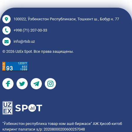
100022, Ўзбекистон Республикаси, Тошкент ш., Бобур к. 77
+998 (71) 207-00-33
info@rtsb.uz
© 2026 UzEx Spot. Все права защищены.
"Ўзбекистон республика товар-хом ашё биржаси" АЖ Ҳисоб-китоб
клиринг палатаси ҳ/р: 20208000200600257048