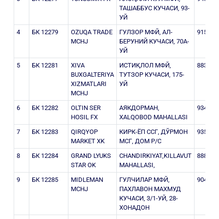
ТАШАББУС КУЧАСИ, 93-
УЙ
4
БК 12279
OZUQA TRADE
ГУЛЗОР МФЙ, АЛ-
915717
MCHJ
БЕРУНИЙ КУЧАСИ, 70A-
УЙ
5
БК 12281
XIVA
ИСТИҚЛОЛ МФЙ,
883626
BUXGALTERIYA
ТУТЗОР КУЧАСИ, 175-
XIZMATLARI
УЙ
MCHJ
6
БК 12282
OLTIN SER
АЯКДОРМАН,
934228
HOSIL FX
XALQOBOD MAHALLASI
7
БК 12283
QIRQYOP
КИРК-ЁП ССГ, ДЎРМОН
935132
MARKET XK
МСГ, ДОМ Р/С
8
БК 12284
GRAND LYUKS
CHANDIRKIYAT,KILLAVUT
888576
STAR OK
MAHALLASI,
9
БК 12285
MIDLEMAN
ГУЛЧИЛАР МФЙ,
904310
MCHJ
ПАХЛАВОН МАХМУД
КУЧАСИ, 3/1-УЙ, 28-
ХОНАДОН