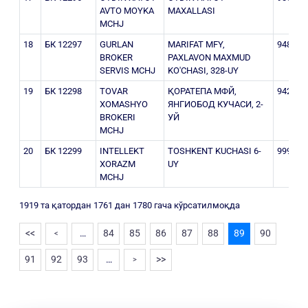
AVTO MOYKA
MAXALLASI
MCHJ
18
БК 12297
GURLAN
MARIFAT MFY,
948607
BROKER
PAXLAVON MAXMUD
SERVIS MCHJ
KO'CHASI, 328-UY
19
БК 12298
TOVAR
ҚОРАТЕПА МФЙ,
942353
XOMASHYO
ЯНГИОБОД КУЧАСИ, 2-
BROKERI
УЙ
MCHJ
20
БК 12299
INTELLEKT
TOSHKENT KUCHASI 6-
999695
XORAZM
UY
MCHJ
1919 та қатордан 1761 дан 1780 гача кўрсатилмоқда
<<
…
84
85
86
87
88
89
90
<
91
92
93
…
>>
>