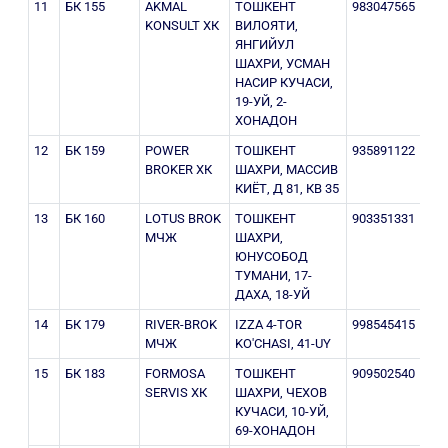
11
БК 155
AKMAL
ТОШКЕНТ
983047565
205
KONSULT ХК
ВИЛОЯТИ,
ЯНГИЙУЛ
ШАХРИ, УСМАН
НАСИР КУЧАСИ,
19-УЙ, 2-
ХОНАДОН
12
БК 159
POWER
ТОШКЕНТ
935891122
302
BROKER ХК
ШАХРИ, МАССИВ
КИЁТ, Д 81, КВ 35
13
БК 160
LOTUS BROK
ТОШКЕНТ
903351331
302
МЧЖ
ШАХРИ,
ЮНУСОБОД
ТУМАНИ, 17-
ДАХА, 18-УЙ
14
БК 179
RIVER-BROK
IZZA 4-TOR
998545415
205
МЧЖ
KO'CHASI, 41-UY
15
БК 183
FORMOSA
ТОШКЕНТ
909502540
206
SERVIS ХК
ШАХРИ, ЧЕХОВ
КУЧАСИ, 10-УЙ,
69-ХОНАДОН