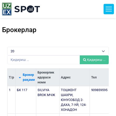
Брокерлар
Қидириш ...
Брокерлик
Брокер
Т/р
идораси
Адрес
Тел
ИН
рақами
номи
1
БК 117
SILVIYA
ТОШКЕНТ
909859595
206
BROK МЧЖ
ШАХРИ,
ЮНУСОБОД 2-
ДАХА, 7-УЙ, 124-
ХОНАДОН