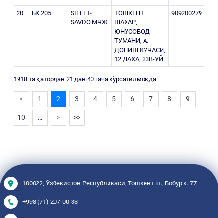
20
БК 205
SILLET-
ТОШКЕНТ
909200279
205
SAVDO МЧЖ
ШАХАР,
ЮНУСОБОД
ТУМАНИ, А.
ДОНИШ КУЧАСИ,
12 ДАХА, 33В-УЙ
1918 та қатордан 21 дан 40 гача кўрсатилмоқда
1
2
3
4
5
6
7
8
9
<
10
…
>>
>
100022, Ўзбекистон Республикаси, Тошкент ш., Бобур к. 77
+998 (71) 207-00-33