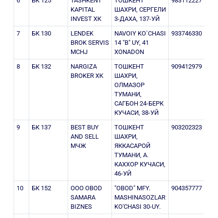
6
БК 125
TASHKENT
ТОШКЕНТ
983112227
302
KAPITAL
ШАХРИ, СЕРГЕЛИ
INVEST ХК
3-ДАХА, 137-УЙ
7
БК 130
LENDEK
NAVOIY KO`CHASI
933746330
300
BROK SERVIS
14 "B" UY, 41
MCHJ
XONADON
8
БК 132
NARGIZA
ТОШКЕНТ
909412979
303
BROKER ХК
ШАХРИ,
ОЛМАЗОР
ТУМАНИ,
САГБОН 24-БЕРК
КУЧАСИ, 38-УЙ
9
БК 137
BEST BUY
ТОШКЕНТ
903202323
302
AND SELL
ШАХРИ,
МЧЖ
ЯККАСАРОЙ
ТУМАНИ, А.
КАХХОР КУЧАСИ,
46-УЙ
10
БК 152
OOO OBOD
"OBOD" MFY.
904357777
302
SAMARA
MASHINASOZLAR
BIZNES
KO'CHASI 30-UY.