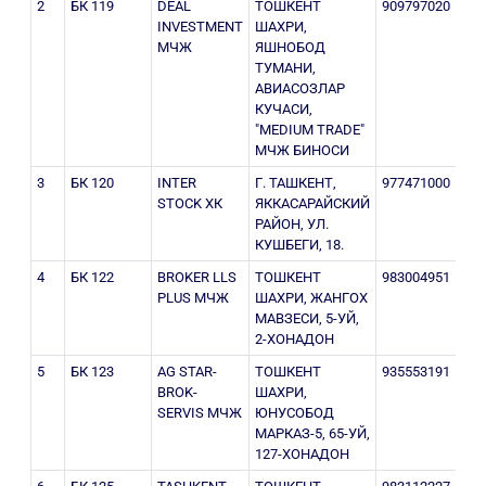
2
БК 119
DEAL
ТОШКЕНТ
909797020
207
INVESTMENT
ШАХРИ,
МЧЖ
ЯШНОБОД
ТУМАНИ,
АВИАСОЗЛАР
КУЧАСИ,
"MEDIUM TRADE"
МЧЖ БИНОСИ
3
БК 120
INTER
Г. ТАШКЕНТ,
977471000
303
STOCK ХК
ЯККАСАРАЙСКИЙ
РАЙОН, УЛ.
КУШБЕГИ, 18.
4
БК 122
BROKER LLS
ТОШКЕНТ
983004951
205
PLUS МЧЖ
ШАХРИ, ЖАНГОХ
МАВЗЕСИ, 5-УЙ,
2-ХОНАДОН
5
БК 123
AG STAR-
ТОШКЕНТ
935553191
205
BROK-
ШАХРИ,
SERVIS МЧЖ
ЮНУСОБОД
МАРКАЗ-5, 65-УЙ,
127-ХОНАДОН