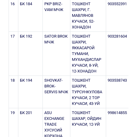
16
БК 184
PKP BRIZ-
ТОШКЕНТ
903552391
201
VAM МЧЖ
ШАХРИ, Г.
МАВЛЯНОВ
КУЧАСИ, 52-
ХОНАДОН
17
БК 192
SATOR BROK
ТОШКЕНТ
903281604
301
МЧЖ
ШАХРИ,
ЯККАСАРОЙ
ТУМАНИ,
МУХАНДИСЛАР
КУЧАСИ, 8-УЙ,
12-ХОНАДОН
18
БК 194
SHOVKAT-
ТОШКЕНТ
903538743
205
BROK-
ШАХРИ,
SERVIS МЧЖ
ТУРСУНКУЛОВА
КУЧАСИ, 2 ТОР
КУЧАСИ, 43-УЙ
19
БК 201
ASU
ТОШКЕНТ
998614855
206
EXCHANGE
ШАХАР, ОЙДИН
TRADE
КУЧАСИ, 12-УЙ
ХУСУСИЙ
КОРХОНА