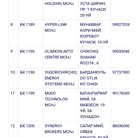
HOLDING MCHJ
УСТА ШИРИН,
ПР. 1 КУЧАСИ,
20-УЙ
8
БК 1189
HYPER-LINK
МУНАВВАР
990270246
3
MCHJ
КОРИ МФЙ,
ЮЗРОБОТ
КУЧАСИ, 14-УЙ
9
БК 1193
OLIMXON AVTO
CHIRCHIQ
900330463
3
CENTRE MCHJ
SHAHAR
ROZITA , 6
10
БК 1198
YUQORICHIRCHIQ
БАРДАНКУЛЬ
977379000
3
ENERGY
DO`STLIK
SYSTEMS MCHJ
KO`CHASI
11
БК 1199
MUSO
ВАТАНПАРВАР
901760433
3
TECHNOLOG
МФЙ, 24
MCHJ
МАВЗЕСИ, 19-
УЙ, 34-
ХОНАДОН
12
БК 1200
SYNERGY
САЛАР МФЙ,
880360609
3
BROKERS MCHJ
ОЙБЕК
КУЧАСИ, 40-УЙ,