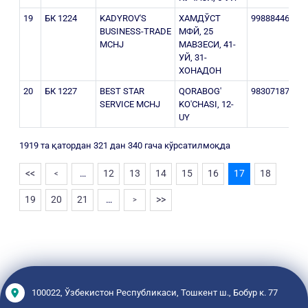
19
БК 1224
KADYROV'S
ХАМДЎСТ
998884467
3
BUSINESS-TRADE
МФЙ, 25
MCHJ
МАВЗЕСИ, 41-
УЙ, 31-
ХОНАДОН
20
БК 1227
BEST STAR
QORABOG'
983071874
3
SERVICE MCHJ
KO'CHASI, 12-
UY
1919 та қатордан 321 дан 340 гача кўрсатилмоқда
<<
…
12
13
14
15
16
17
18
<
19
20
21
…
>>
>
100022, Ўзбекистон Республикаси, Тошкент ш., Бобур к. 77