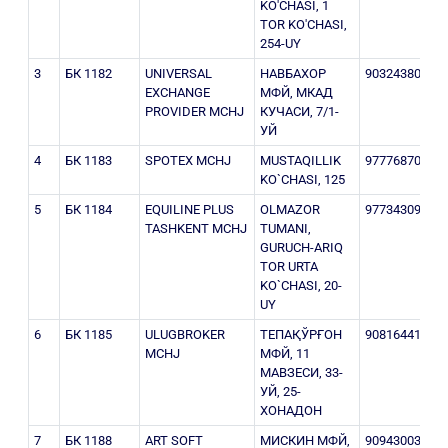
KO'CHASI, 1
TOR KO'CHASI,
254-UY
3
БК 1182
UNIVERSAL
НАВБАХОР
903243800
3
EXCHANGE
МФЙ, МКАД
PROVIDER MCHJ
КУЧАСИ, 7/1-
УЙ
4
БК 1183
SPOTEX MCHJ
MUSTAQILLIK
977768701
3
KO`CHASI, 125
5
БК 1184
EQUILINE PLUS
OLMAZOR
977343099
3
TASHKENT MCHJ
TUMANI,
GURUCH-ARIQ
TOR URTA
KO`CHASI, 20-
UY
6
БК 1185
ULUGBROKER
ТЕПАҚЎРҒОН
908164414
3
MCHJ
МФЙ, 11
МАВЗЕСИ, 33-
УЙ, 25-
ХОНАДОН
7
БК 1188
ART SOFT
МИСКИН МФЙ,
909430035
3