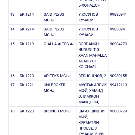
5-ХОНАДОН
13
БК 1214
SAID PLYUS
У.ЮСУПОВ
998809410
3
MCHJ
КУЧАСИ
14
БК 1214
SAID PLYUS
У.ЮСУПОВ
998809410
3
MCHJ
КУЧАСИ
15
БК 1219
G`ALLA-ALTEG AJ
BORDANKUL
909042701
2
HUDUDI T.G
XVAN MAHALLA
ADABIYOT
KO`CHASI
16
БК 1220
APITEKS MCHJ
BESHCHINOR, 2
909391558
2
17
БК 1221
UNI BROKER
МУСТАКИЛЛИК
994121133
3
MCHJ
МФЙ, ХАМИД
ОЛИМЖОН
МАЙДОНИ,
18
БК 1223
BRONCO MCHJ
ШАЙХ ШИВЛИ
950007799
3
МФЙ,
ХУРМАТЛИ,
ПРОЕЗД 3
КУЧАСИ, 5-УЙ