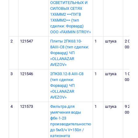
ОСВЕТИТЕЛЬНЫХ И
СИЛОВЫХ СЕТЯХ
1Х6ММ2 ==ПУГВ
1Х6ММ2== (тип
сделки: Форвард)
OOO «FAXMIN STROY»
2
121547
Плиты 2ПК63.10-
1
штука
2 050
8АIII-С8 (тип сделки:
000
Форвард) ЧП
«OLLANAZAR
AVEZOV»
3
121546
2ПК33.12-8 AIII-С8
1
штука
1 000
(тип сделки:
000
Форвард) ЧП
«OLLANAZAR
AVEZOV»
4
121573
Фильтра для
1
штука
9 200
умягчения воды
000
фбк-1-23
производительностю
до 5м3/ч V=150л /
катионита