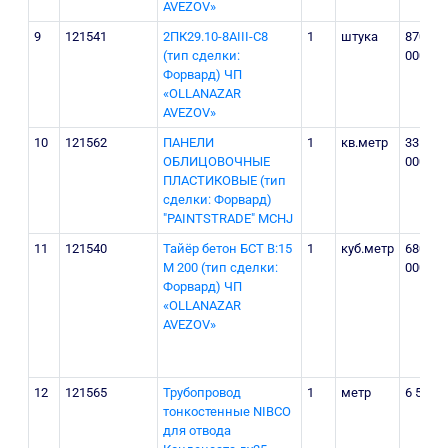
AVEZOV»
9
121541
2ПК29.10-8AIII-С8
1
штука
870
(тип сделки:
000
Форвард) ЧП
«OLLANAZAR
AVEZOV»
10
121562
ПАНЕЛИ
1
кв.метр
33
ОБЛИЦОВОЧНЫЕ
000
ПЛАСТИКОВЫЕ (тип
сделки: Форвард)
"PAINTSTRADE" MCHJ
11
121540
Тайёр бетон БСТ В:15
1
куб.метр
680
М 200 (тип сделки:
000
Форвард) ЧП
«OLLANAZAR
AVEZOV»
12
121565
Трубопровод
1
метр
6 500
тонкостенные NIBCO
для отвода