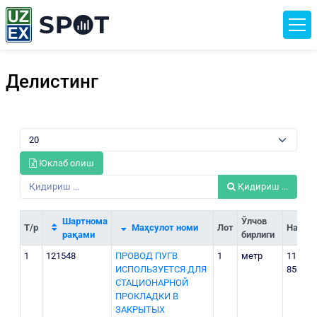
Делистинг
Юклаб олиш
Қидириш ...
Шартнома
Ўлчов
Т/р
Маҳсулот номи
Лот
Нархи
рақами
бирлиги
1
121548
ПРОВОД ПУГВ
1
метр
11
ИСПОЛЬЗУЕТСЯ ДЛЯ
850
СТАЦИОНАРНОЙ
ПРОКЛАДКИ В
ЗАКРЫТЫХ