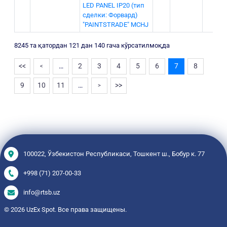
LЕD РАNЕL IР20 (тип
сделки: Форвард)
"PAINTSTRADE" MCHJ
8245 та қатордан 121 дан 140 гача кўрсатилмоқда
<<
…
2
3
4
5
6
7
8
<
9
10
11
…
>>
>
100022, Ўзбекистон Республикаси, Тошкент ш., Бобур к. 77
+998 (71) 207-00-33
info@rtsb.uz
© 2026 UzEx Spot. Все права защищены.