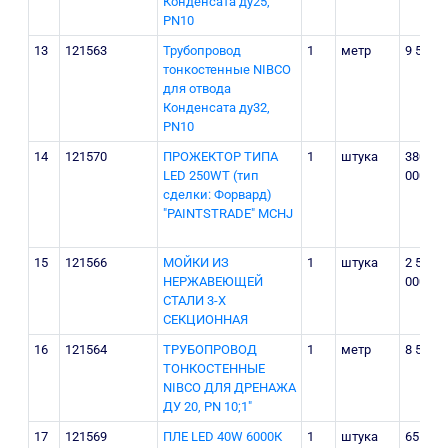
Конденсата ду25,
PN10
13
121563
Трубопровод
1
метр
9 500
тонкостенные NIBCO
для отвода
Конденсата ду32,
PN10
14
121570
ПРОЖЕКТОР ТИПА
1
штука
380
LED 250WТ (тип
000
сделки: Форвард)
"PAINTSTRADE" MCHJ
15
121566
МОЙКИ ИЗ
1
штука
2 500
НЕРЖАВЕЮЩЕЙ
000
СТАЛИ 3-Х
СЕКЦИОННАЯ
16
121564
ТРУБОПРОВОД
1
метр
8 500
ТОНКОСТЕННЫЕ
NIBCO ДЛЯ ДРЕНАЖА
ДУ 20, PN 10;1"
17
121569
ПЛЕ LED 40W 6000К
1
штука
65