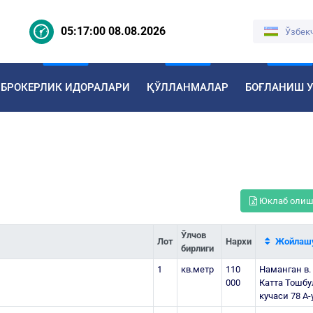
05:17:00 08.08.2026
Ўзбек
БРОКЕРЛИК ИДОРАЛАРИ
ҚЎЛЛАНМАЛАР
БОҒЛАНИШ 
Юклаб оли
Ўлчов
Лот
Нархи
Жойлашу
бирлиги
1
кв.метр
110
Наманган в.
000
Катта Тошб
кучаси 78 А-у