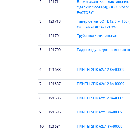
2
121714
Блоки оконные пластиковые 
сделки: Форвард) ООО "SA
FACTORY"
3
121713
Тайёр бетон БСТ В12,5 М 150 
«OLLANAZAR AVEZOV»
4
121704
Труба полиэтиленовая
5
121700
Гидромодуль для тепловых н
6
121688
ПЛИТЫ 2ПК 62х12 8А400С9
7
121687
ПЛИТЫ 2ПК 62х12 8А400С9
8
121686
ПЛИТЫ 2ПК 62х12 8А400С9
9
121685
ПЛИТЫ 2ПК 62х1 8А400С9
10
121684
ПЛИТЫ 2ПК 62х1 8А400С9