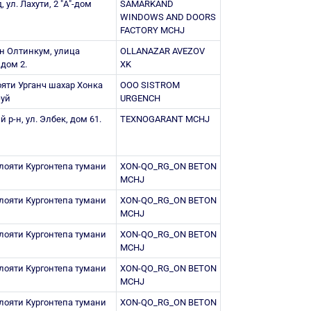
, ул. Лахути, 2 "А"-дом
SAMARKAND
WINDOWS AND DOORS
FACTORY MCHJ
-н Олтинкум, улица
OLLANAZAR AVEZOV
дом 2.
XK
яти Урганч шахар Хонка
ООО SISTROM
-уй
URGENCH
р-н, ул. Элбек, дом 61.
TEXNOGARANT MCHJ
ояти Кургонтепа тумани
XON-QO_RG_ON BETON
MCHJ
ояти Кургонтепа тумани
XON-QO_RG_ON BETON
MCHJ
ояти Кургонтепа тумани
XON-QO_RG_ON BETON
MCHJ
ояти Кургонтепа тумани
XON-QO_RG_ON BETON
MCHJ
ояти Кургонтепа тумани
XON-QO_RG_ON BETON