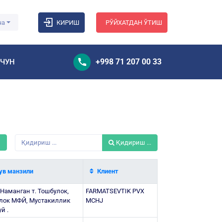
ча
КИРИШ
РЎЙХАТДАН ЎТИШ
+998 71 207 00 33
УЧУН
ш
Қидириш ...
в манзили
Клиент
 Наманган т. Тошбулок,
FARMATSEVTIK PVX
улок МФЙ, Мустакиллик
MCHJ
й .