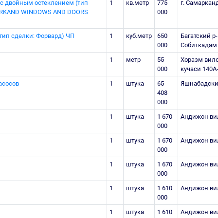
с двойным остеклением (тип
1
кв.метр
775
г. Самарканд
MARKAND WINDOWS AND DOORS
000
(тип сделки: Форвард) ЧП
1
куб.метр
650
Багатский р
000
Собиткадам 
1
метр
55
Хоразм вило
000
кучаси 140А
асосов
1
штука
65
Яшнабадский 
408
000
1
штука
1 670
Андижон вил
000
1
штука
1 670
Андижон вил
000
1
штука
1 670
Андижон вил
000
1
штука
1 610
Андижон вил
000
1
штука
1 610
Андижон вил