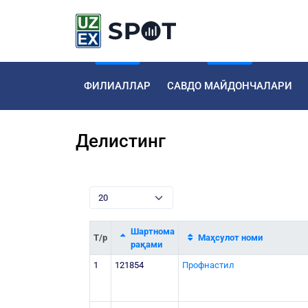
ФИЛИАЛЛАР
САВДО МАЙДОНЧАЛАРИ
Делистинг
Шартнома
Т/р
Маҳсулот номи
рақами
1
121854
Профнастил