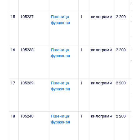
Алп
15
105237
Пшеница
1
килограмм
2 200
Сурх
фуражная
Терм
маҳа
ДМ
16
105238
Пшеница
1
килограмм
2 200
Сурх
фуражная
Музр
Терм
Муз
17
105239
Пшеница
1
килограмм
2 200
Сурх
фуражная
Шеро
Ҳаки
Шер
18
105240
Пшеница
1
килограмм
2 200
Сурх
фуражная
Қумқ
шаҳа
Қум