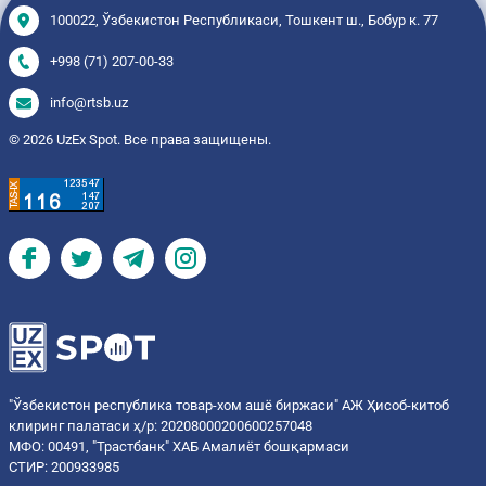
100022, Ўзбекистон Республикаси, Тошкент ш., Бобур к. 77
+998 (71) 207-00-33
info@rtsb.uz
© 2026 UzEx Spot. Все права защищены.
"Ўзбекистон республика товар-хом ашё биржаси" АЖ Ҳисоб-китоб
клиринг палатаси ҳ/р: 20208000200600257048
МФО: 00491, "Трастбанк" ХАБ Амалиёт бошқармаси
СТИР: 200933985