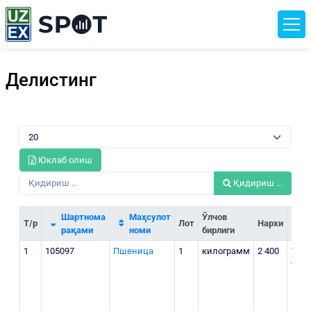
Делистинг
Юклаб олиш
Қидириш ...
Шартнома
Маҳсулот
Ўлчов
Т/р
Лот
Нархи
рақами
номи
бирлиги
1
105097
Пшеница
1
килограмм
2 400
Тошк
тум