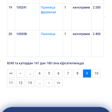
19
105241
Пшеница
1
килограмм
2 200
Сурх
фуражная
Шўрч
бошо
Шўр
20
105358
Пшеница
1
килограмм
2 400
Тошк
Окку
8245 та қатордан 161 дан 180 гача кўрсатилмоқда
<<
…
4
5
6
7
8
9
10
<
11
12
13
…
>>
>