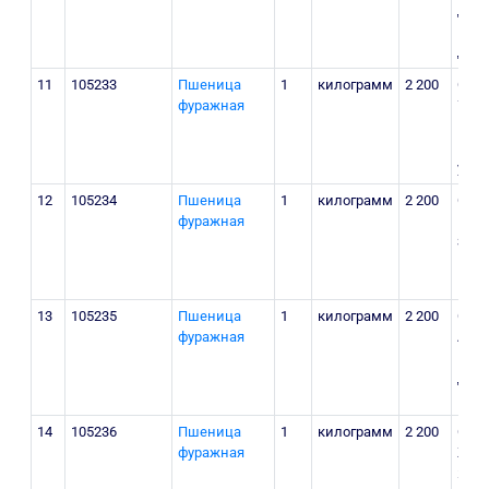
Дашн
маҳа
ДМ
11
105233
Пшеница
1
килограмм
2 200
Сурх
фуражная
Узун
маҳа
Муст
уй.
12
105234
Пшеница
1
килограмм
2 200
Сурх
фуражная
Қизи
Зарб
Қиз
13
105235
Пшеница
1
килограмм
2 200
Сурх
фуражная
Анго
маҳа
ДМ
14
105236
Пшеница
1
килограмм
2 200
Сурх
фуражная
Жарқ
Янги