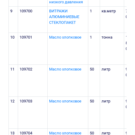
низкого давления
9
109700
ВИТРАЖИ
1
кв.метр
700
АЛЮМИНИЕВЫЕ
000
СТЕКЛОПАКЕТ
10
109701
Масло хлопковое
1
тонна
18
800
000
11
109702
Масло хлопковое
50
литр
940
000
12
109703
Масло хлопковое
50
литр
940
000
13
109704
Масло хлопковое
50
литр
940