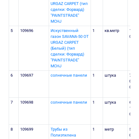
URGAZ CARPET (тип
сделки: Форвард)
"PAINTSTRADE"
MCHJ
5
109696
Искуственный
1
кв.метр
145
газон SAVANA-50 OT
000
URGAZ CARPET
(Белый) (тип
сделки: Форвард)
"PAINTSTRADE"
MCHJ
6
109697
солнечные панели
1
штука
78
000
000
7
109698
солнечные панели
1
штука
65
170
000
8
109699
Трубы из
1
метр
56
Полиэтилена
000