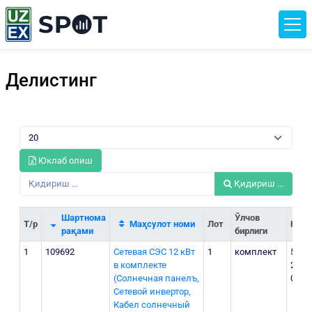
Делистинг
Юклаб олиш
Қидириш ...
Шартнома
Ўлчов
Т/р
Маҳсулот номи
Лот
Нарх
рақами
бирлиги
1
109692
Сетевая СЭС 12 кВт
1
комплект
55
в комплекте
200
(Солнечная панелъ,
000
Сетевой инвертор,
Кабел солнечный