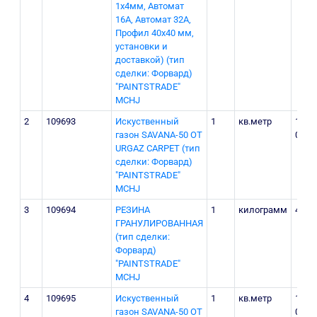
1х4мм, Автомат
16А, Автомат 32А,
Профил 40х40 мм,
установки и
доставкой) (тип
сделки: Форвард)
"PAINTSTRADE"
MCHJ
2
109693
Искуственный
1
кв.метр
115
газон SAVANA-50 OT
000
URGAZ CARPET (тип
сделки: Форвард)
"PAINTSTRADE"
MCHJ
3
109694
РЕЗИНА
1
килограмм
4 300
ГРАНУЛИРОВАННАЯ
(тип сделки:
Форвард)
"PAINTSTRADE"
MCHJ
4
109695
Искуственный
1
кв.метр
115
газон SAVANA-50 OT
000