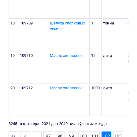
18
109709
Шелуха хлопковых
1
тонна
4 800
семян
000
19
109710
Масло хлопковое
15
литр
292
500
20
109712
Масло хлопковое
1000
литр
10
000
000
8245 та қатордан 2021 дан 2040 гача кўрсатилмоқда
<<
…
97
98
99
100
101
102
103
<