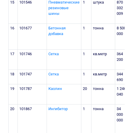
15
101546
Пневматические
1
штука
870
г
резиновые
332
шины
009
у
д
16
101677
Бетонная
1
тонна
8 500
г
добавка
000
р
Б
17
101746
Сетка
1
кв.метр
364
г
200
у
1
18
101747
Сетка
1
кв.метр
344
г
690
М
19
101787
Каолин
20
тонна
1 246
040
У
А
20
101867
Ингибитор
1
тонна
34
У
000
У
000
Д
к