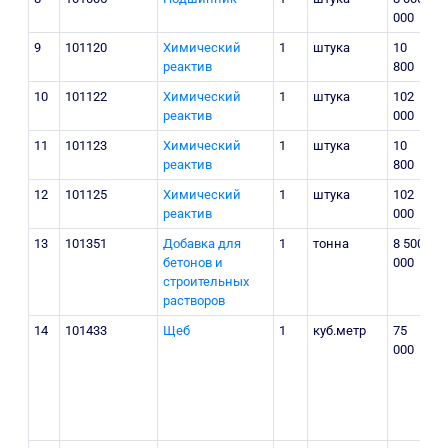
000
9
101120
Химический
1
штука
10
М
реактив
800
10
101122
Химический
1
штука
102
М
реактив
000
11
101123
Химический
1
штука
10
М
реактив
800
12
101125
Химический
1
штука
102
М
реактив
000
13
101351
Добавка для
1
тонна
8 500
г
бетонов и
000
строительных
р
растворов
Б
14
101433
Щеб
1
куб.метр
75
000
о
р
T
u