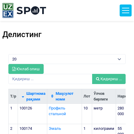
Делистинг
Юклаб олиш
Қидириш ...
Шартнома
Маҳсулот
Ўлчов
Т/р
Лот
Нархи
рақами
номи
бирлиги
1
100126
Профиль
10
метр
280
стальной
000
р
Г
2
100174
Эмаль
1
килограмм
55