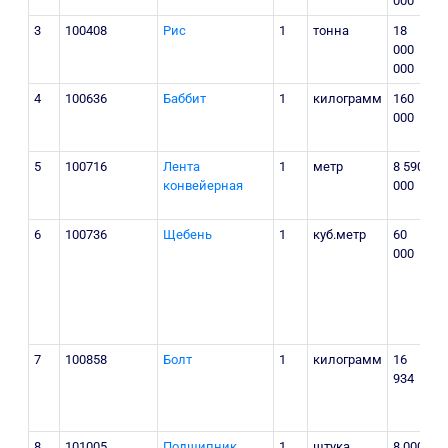
000
р
3
100408
Рис
1
тонна
18
Р
000
м
000
б
4
100636
Баббит
1
килограмм
160
000
У
5
100716
Лента
1
метр
8 590
г
конвейерная
000
у
7
6
100736
Щебень
1
куб.метр
60
000
У
о
р
7
100858
Болт
1
килограмм
16
у
934
8
101005
Подшипник
1
штука
8 000
у