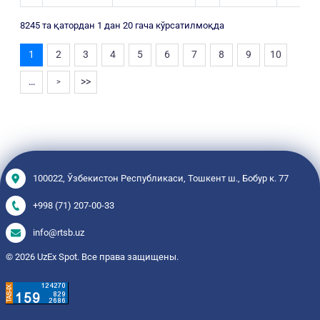
8245 та қатордан 1 дан 20 гача кўрсатилмоқда
1
2
3
4
5
6
7
8
9
10
…
>>
>
100022, Ўзбекистон Республикаси, Тошкент ш., Бобур к. 77
+998 (71) 207-00-33
info@rtsb.uz
© 2026 UzEx Spot. Все права защищены.