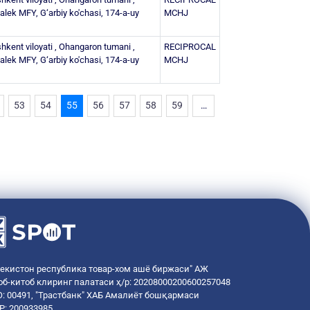
alek MFY, G‘arbiy ko'chasi, 174-a-uy
MCHJ
hkent viloyati , Ohangaron tumani ,
RECIPROCAL
alek MFY, G‘arbiy ko'chasi, 174-a-uy
MCHJ
53
54
55
56
57
58
59
…
бекистон республика товар-хом ашё биржаси" АЖ
об-китоб клиринг палатаси ҳ/р: 20208000200600257048
: 00491, "Трастбанк" ХАБ Амалиёт бошқармаси
Р: 200933985