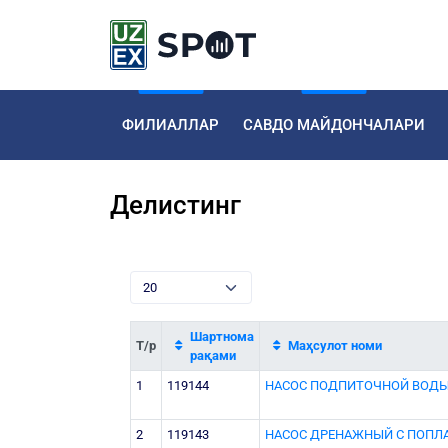
ФИЛИАЛЛАР
САВДО МАЙДОНЧАЛАРИ
Делистинг
Шартнома
Т/р
Маҳсулот номи
рақами
1
119144
НАСОС ПОДПИТОЧНОЙ ВОДЫQ=
2
119143
НАСОС ДРЕНАЖНЫЙ С ПОП