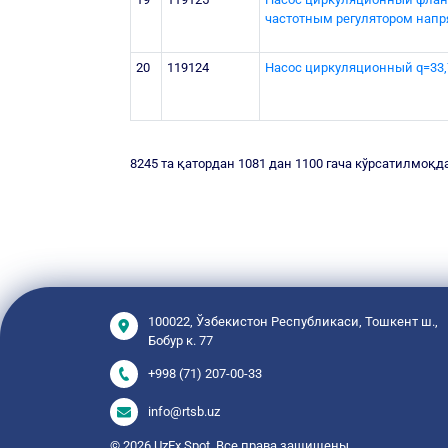
частотным регулятором напря
20
119124
Насос циркуляционный q=33,7
8245 та қатордан 1081 дан 1100 гача кўрсатилмоқд
100022, Ўзбекистон Республикаси, Тошкент ш.,
Бобур к. 77
+998 (71) 207-00-33
info@rtsb.uz
© 2026 UzEx Spot. Все права защищены.