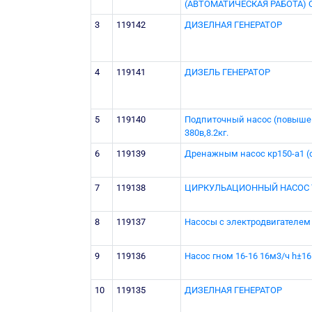
(АВТОМАТИЧЕСКАЯ РАБОТА) Q=
3
119142
ДИЗЕЛНАЯ ГЕНЕРАТОР
4
119141
ДИЗЕЛЬ ГЕНЕРАТОР
5
119140
Подпиточный насос (повышени
380в,8.2кг.
6
119139
Дренажным насос кр150-а1 (с 
7
119138
ЦИРКУЛЬАЦИОННЫЙ НАСОС TPE
8
119137
Насосы с электродвигателем 2
9
119136
Насос гном 16-16 16м3/ч h±16 
10
119135
ДИЗЕЛНАЯ ГЕНЕРАТОР