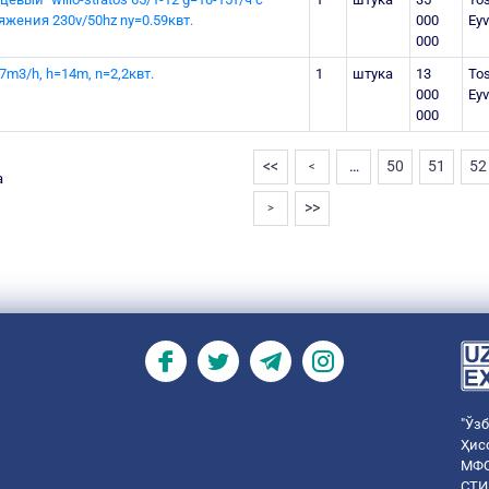
жения 230v/50hz ny=0.59квт.
000
Eyv
000
m3/h, h=14m, n=2,2квт.
1
штука
13
Tos
000
Eyv
000
<<
…
50
51
52
<
а
>>
>
"Ўз
Ҳис
МФО
СТИ