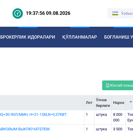
19:37:56 09.08.2026
Ўзбек
БРОКЕРЛИК ИДОРАЛАРИ
ҚЎЛЛАНМАЛАР
БОҒЛАНИШ 
Юклаб оли
Ўлчов
Лот
Нархи
бирлиги
30-90Л/МИН, Н=21-12М,N=0,37КВТ.
1
штука
8 000
Tos
000
Eyv
ЛАВКОВЫМ ВЫКЛЮЧАТЕЛЕМ
1
штука
3 500
Tos