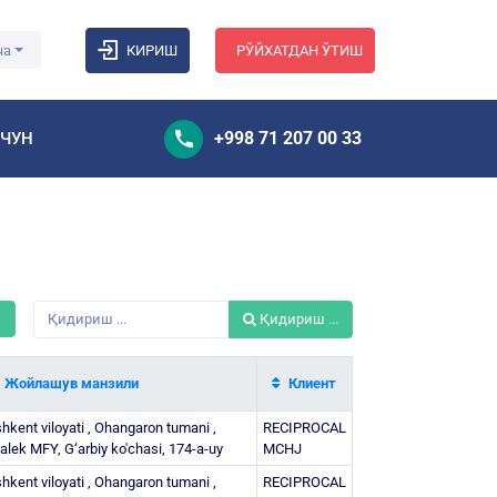
ча
КИРИШ
РЎЙХАТДАН ЎТИШ
+998 71 207 00 33
УЧУН
ш
Қидириш ...
Жойлашув манзили
Клиент
hkent viloyati , Ohangaron tumani ,
RECIPROCAL
alek MFY, G‘arbiy ko'chasi, 174-a-uy
MCHJ
hkent viloyati , Ohangaron tumani ,
RECIPROCAL