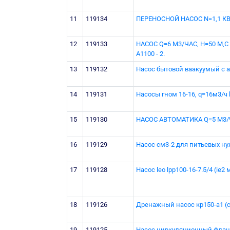
11
119134
ПЕРЕНОСНОЙ НАСОС N=1,1 КВ
12
119133
НАСОС Q=6 М3/ЧАС, Н=50 М,С
A1100 - 2.
13
119132
Насос бытовой ваакуумый с а
14
119131
Насосы гном 16-16, q=16м3/ч 
15
119130
НАСОС АВТОМАТИКА Q=5 М3/Ч 
16
119129
Насос см3-2 для питьевых нуж
17
119128
Насос leo lpp100-16-7.5/4 (ie2
18
119126
Дренажный насос кр150-а1 (с 
19
119125
Насос циркуляционный фланцев