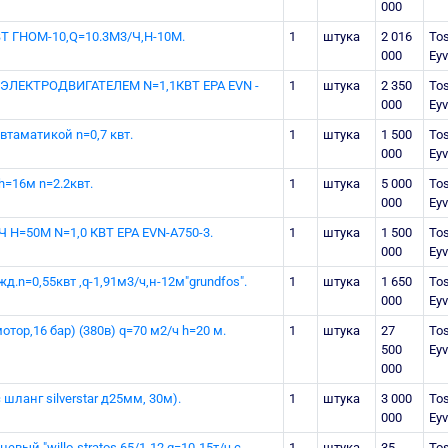
000
Т ГНОМ-10,Q=10.3М3/Ч,Н-10М.
1
штука
2 016
Tos
000
Eyv
 ЭЛЕКТРОДВИГАТЕЛЕМ N=1,1КВТ ЕРА ЕVN -
1
штука
2 350
Tos
000
Eyv
втаматикой n=0,7 квт.
1
штука
1 500
Tos
000
Eyv
h=16м n=2.2квт.
1
штука
5 000
Tos
000
Eyv
Н=50М N=1,0 КВТ EPA EVN-A750-3.
1
штука
1 500
Tos
000
Eyv
д.n=0,55квт ,q-1,91м3/ч,н-12м"grundfоs".
1
штука
1 650
Tos
000
Eyv
 мотор,16 бар) (380в) q=70 м2/ч h=20 м.
1
штука
27
Tos
500
Eyv
000
шланг silverstar д25мм, 30м).
1
штука
3 000
Tos
000
Eyv
ый "willo-stratos 65/1-12 g=10-15т/ч с
1
штука
35
Tos