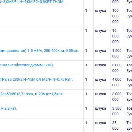
3,0М3/Ч, Н=4,0М Р2=0,3КВТ ГНОМ.
000
Eyv
1
штука
100
Tos
000
Eyv
000
1
штука
16
Tos
000
Eyv
000
я давления) 1-5 м3/ч, 200-400кпа, 0.55квт,
1
штука
1 500
Tos
000
Eyv
шланг silverstar д25мм, 30м).
1
штука
3 000
Tos
000
Eyv
 32-230/2 Н=15М 0,9 M2/H N=0,75 КBТ.
1
штука
4 000
Tos
000
Eyv
ср50/50 (3,7л/сек, н-20м)n=1,5квт.
1
штука
3 000
Tos
000
Eyv
м 2,2 квт.
1
штука
3 500
Tos
000
Eyv
1
штука
35
Tos
000
Eyv