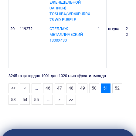
ЕЖЕНЕДЕЛЬНОЙ
ЗАПИСИ)
TOSHIBA/WD60PURRX-
78 WD PURPLE
20
119272
CТЕЛЛАЖ
1
штука
2 125
МЕТАЛЛИЧЕСКИЙ
000
1300Х430
8245 та қатордан 1001 дан 1020 гача кўрсатилмоқда
<<
…
46
47
48
49
50
51
52
<
53
54
55
…
>>
>