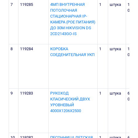
7
119285
4МП ВНУТРЕННАЯ
1
штука
1 650
ПОТОЛОЧНАЯ
000
СТАЦИОНАРНАЯ IP-
КАМЕРА (POE ПИТАНИЯ)
ДО 30М HIKVISION DS
2CD2143GO-IS
8
119284
КОРОБКА
1
штука
13
СОЕДЕНИТЕЛЬНАЯ УКП
000
9
119283
РУКОХОД
1
штука
6 580
КЛАСИЧЕСКИЙ ДВУХ
000
УРОВНЕВЫЙ
4000Х1206Х2500
10
119282
ПЕСОЧНИЦА ДЕТСКАЯ
1
штука
6 150