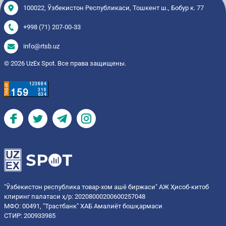
100022, Ўзбекистон Республикаси, Тошкент ш., Бобур к. 77
+998 (71) 207-00-33
info@rtsb.uz
© 2026 UzEx Spot. Все права защищены.
"Ўзбекистон республика товар-хом ашё биржаси" АЖ Ҳисоб-китоб
клиринг палатаси ҳ/р: 20208000200600257048
МФО: 00491, "Трастбанк" ХАБ Амалиёт бошқармаси
СТИР: 200933985