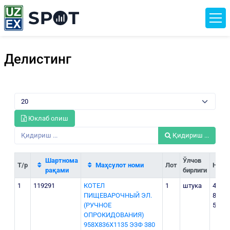
Делистинг
Юклаб олиш
Қидириш ...
Шартнома
Ўлчов
Т/р
Маҳсулот номи
Лот
Нарх
рақами
бирлиги
1
119291
КОТЕЛ
1
штука
46
ПИЩЕВАРОЧНЫЙ ЭЛ.
800
(РУЧНОЕ
500
ОПРОКИДОВАНИЯ)
958Х836Х1135 Э3Ф 380