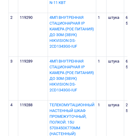
N-11 КВТ
2
119290
4МП ВНУТРЕННАЯ
1
штука
655
СТАЦИОНАРНАЯ IP
500
КАМЕРА (POE ПИТАНИЯ)
ДО 30М (ЗВУК)
HIKVISION DS-
2CD1343G0-IUF
3
119289
4МП ВНУТРЕННАЯ
1
штука
655
СТАЦИОНАРНАЯ IP
500
КАМЕРА (POE ПИТАНИЯ)
ДО 30М (ЗВУК)
HIKVISION DS-
2CD1343G0-IUF
4
119288
ТЕЛЕКОМУТАЦИОННЫЙ
1
штука
2 250
НАСТЕННЫЙ ШКАФ
500
ПРОМЕЖУТОЧНЫЙ,
ПОЛКОЙ. 15U
570Х450Х770MM
(НАСТЕННЫЙ)