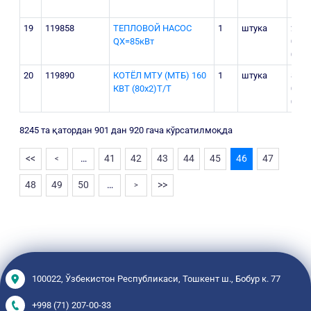
19
119858
ТЕПЛОВОЙ НАСОС
1
штука
231
QХ=85кВт
000
000
20
119890
КОТЁЛ МТУ (МТБ) 160
1
штука
89
КВТ (80х2)Т/Т
000
000
8245 та қатордан 901 дан 920 гача кўрсатилмоқда
<<
…
41
42
43
44
45
46
47
<
48
49
50
…
>>
>
100022, Ўзбекистон Республикаси, Тошкент ш., Бобур к. 77
+998 (71) 207-00-33