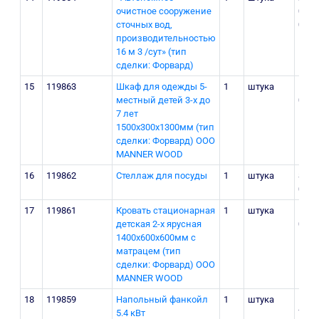
очистное сооружение
000
сточных вод,
000
производительностью
16 м 3 /сут» (тип
сделки: Форвард)
15
119863
Шкаф для одежды 5-
1
штука
1 58
местный детей 3-х до
000
7 лет
1500х300х1300мм (тип
сделки: Форвард) ООО
MANNER WOOD
16
119862
Стеллаж для посуды
1
штука
842
000
17
119861
Кровать стационарная
1
штука
1 45
детская 2-х ярусная
000
1400х600х600мм с
матрацем (тип
сделки: Форвард) ООО
MANNER WOOD
18
119859
Напольный фанкойл
1
штука
5 84
5.4 кВт
760