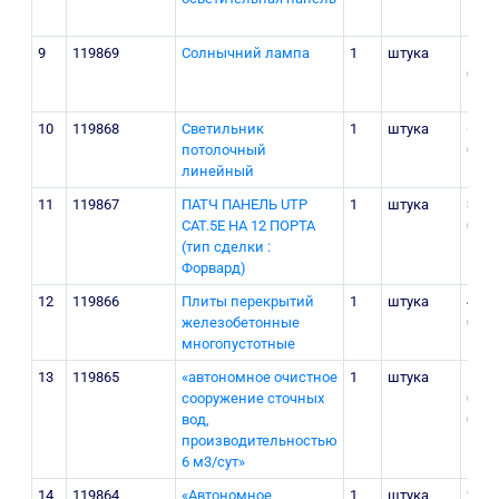
9
119869
Солнычний лампа
1
штука
1 80
000
10
119868
Светильник
1
штука
65
потолочный
000
линейный
11
119867
ПАТЧ ПАНЕЛЬ UTP
1
штука
380
CAT.5E НА 12 ПОРТА
000
(тип сделки :
Форвард)
12
119866
Плиты перекрытий
1
штука
4 25
железобетонные
000
многопустотные
13
119865
«автономное очистное
1
штука
118
сооружение сточных
000
вод,
000
производительностью
6 м3/сут»
14
119864
«Автономное
1
штука
274