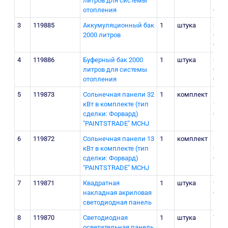
литров для системы
150
отопления
000
3
119885
Аккумуляционный бак
1
штука
30
2000 литров
050
000
4
119886
Буферный бак 2000
1
штука
30
литров для системы
000
отопления
000
5
119873
Сольнечная панели 32
1
комплект
131
кВт в комплекте (тип
200
сделки: Форвард)
000
"PAINTSTRADE" MCHJ
6
119872
Сольнечная панели 13
1
комплект
53
кВт в комплекте (тип
300
сделки: Форвард)
000
"PAINTSTRADE" MCHJ
7
119871
Квадратная
1
штука
90
накладная акриловая
000
светодиодная панель
8
119870
Светодиодная
1
штука
71
осветительная панель
500