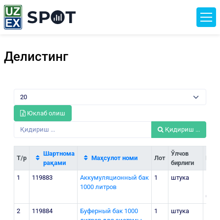
Делистинг
Юклаб олиш
Қидириш ...
Шартнома
Ўлчов
Т/р
Маҳсулот номи
Лот
Нар
рақами
бирлиги
1
119883
Аккумуляционный бак
1
штука
13
1000 литров
150
000
2
119884
Буферный бак 1000
1
штука
13