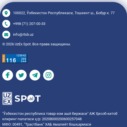
100022, Ўзбекистон Республикаси, Тошкент ш., Бобур к. 77
+998 (71) 207-00-33
info@rtsb.uz
© 2026 UzEx Spot. Все права защищены.
"Ўзбекистон республика товар-хом ашё биржаси" АЖ Ҳисоб-китоб
клиринг палатаси ҳ/р: 20208000200600257048
МФО: 00491, "Трастбанк" ХАБ Амалиёт бошқармаси