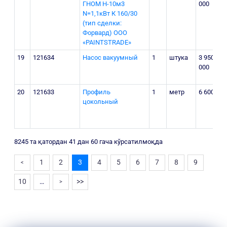
ГНОМ Н-10м3
000
N=1,1кВт К 160/30
1
(тип сделки:
Форвард) ООО
«PAINTSTRADE»
19
121634
Насос вакуумный
1
штука
3 950
г
000
1
20
121633
Профиль
1
метр
6 600
U
цокольный
1
8245 та қатордан 41 дан 60 гача кўрсатилмоқда
1
2
3
4
5
6
7
8
9
<
10
…
>>
>