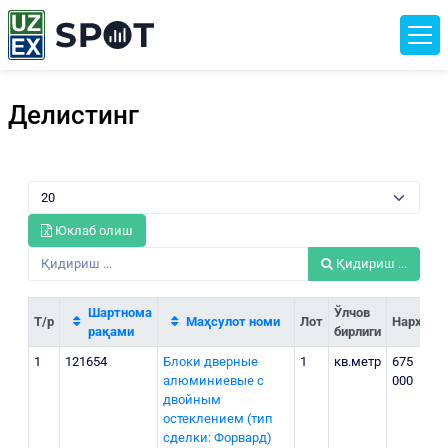
Делистинг
Юклаб олиш
Қидириш ...
Шартнома
Ўлчов
Т/р
Маҳсулот номи
Лот
Нархи
рақами
бирлиги
1
121654
Блоки дверные
1
кв.метр
675
г
алюминиевые с
000
у
двойным
"
остеклением (тип
сделки: Форвард)