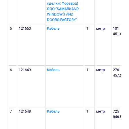
сделки: Форвард)
ООО "SAMARKAND
WINDOWS AND
DOORS FACTORY"
5
121650
Кабель
1
метр
101
Т
451.45
р
К
М
п
6
121649
Кабель
1
метр
276
Т
457.6
р
К
М
п
7
121648
Кабель
1
метр
725
Т
846.55
р
К