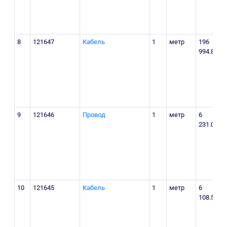
М
п
8
121647
Кабель
1
метр
196
Т
994.85
р
К
М
п
9
121646
Провод
1
метр
6
Т
231.05
р
К
М
п
10
121645
Кабель
1
метр
6
Т
108.5
р
К
М