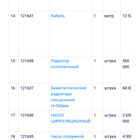
п
14
121641
Кабель
1
метр
12 922
Т
р
К
М
п
15
121638
Радиатор
1
штука
560
A
отопительный
000
Y
k
u
16
121637
Биметаллические
1
штука
68 000
A
радиаторы
Y
секционные
k
Н=500мм
u
17
121636
НАСОС
1
штука
2 650
г
ЦИРКУЛЯЦИОННЫЙ
000
1
18
121635
Насос погружной
1
штука
4 000
г