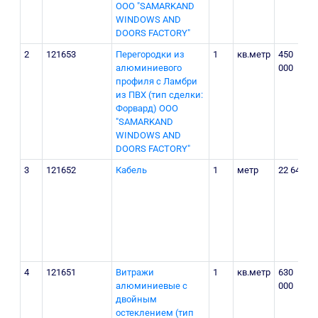
ООО "SAMARKAND
WINDOWS AND
DOORS FACTORY"
2
121653
Перегородки из
1
кв.метр
450
г
алюминиевого
000
у
профиля с Ламбри
"
из ПВХ (тип сделки:
Форвард) ООО
"SAMARKAND
WINDOWS AND
DOORS FACTORY"
3
121652
Кабель
1
метр
22 648
Т
р
К
М
п
4
121651
Витражи
1
кв.метр
630
г
алюминиевые с
000
у
двойным
"
остеклением (тип