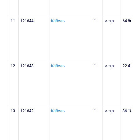
п
11
121644
Кабель
1
метр
64 863
Т
р
К
М
п
12
121643
Кабель
1
метр
22 413
Т
р
К
М
п
13
121642
Кабель
1
метр
36 152
Т
р
К
М